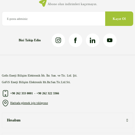
Abone olun indirimleri kaçırmayın.
Kayıt Ol
Bizi Takip Edin
Gofis Enerji Bilişim Elektronik İth. İhr. San. ve Tic. Ltd. Şti.
GoFiS Enerji Bilişim Elektronik Ith.Ihr.San.Tic.Ltd.Sti.
+90 262 333 0001
-
+90 262 322 3366
Haritada görmek için tıklayınız
Hesabım