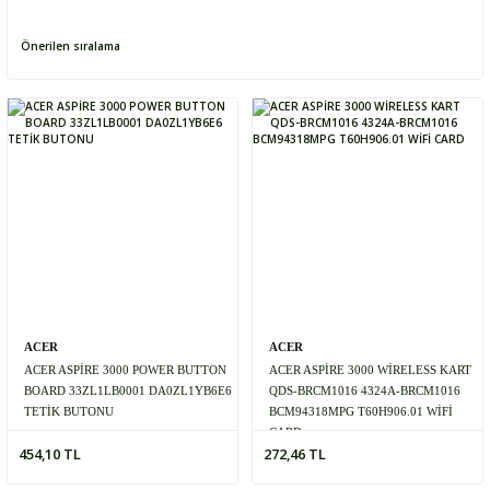
ACER
ACER
ACER ASPİRE 3000 POWER BUTTON
ACER ASPİRE 3000 WİRELESS KART
BOARD 33ZL1LB0001 DA0ZL1YB6E6
QDS-BRCM1016 4324A-BRCM1016
TETİK BUTONU
BCM94318MPG T60H906.01 WİFİ
CARD
454,10 TL
272,46 TL