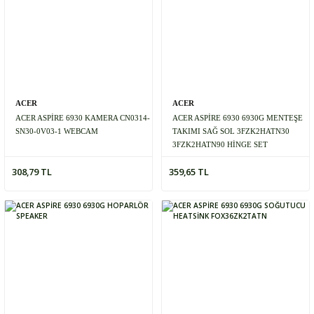
ACER
ACER
ACER ASPİRE 6930 KAMERA CN0314-
ACER ASPİRE 6930 6930G MENTEŞE
SN30-0V03-1 WEBCAM
TAKIMI SAĞ SOL 3FZK2HATN30
3FZK2HATN90 HİNGE SET
308,79 TL
359,65 TL