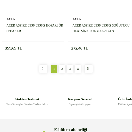
ACER
ACER
ACER ASPİRE 6930 6930G HOPARLÖR
ACER ASPİRE 6930 6930G SOĞUTUCU
SPEAKER
HEATSİNK FOX36ZK2TATN
359,65 TL
272,46 TL
1
2
3
4
Stoktan Teslimat
Kargom Nerede?
Ürün İad
Tüm Siparişler Stoktan Teslim Edilir
Sipariş takibi yapın
15 Gün içer
E-bülten aboneliği