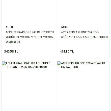
ACER
ACER
ACER FERRARİ ONE 200 BLUETOOTH
ACER FERRARİ ONE 200 HDD
MODÜL BCM92046 2878D-BCM92046
BAĞLANTI KABLOSU DD0ZH6HD000
T60H928.33
340,58 TL
454,10 TL