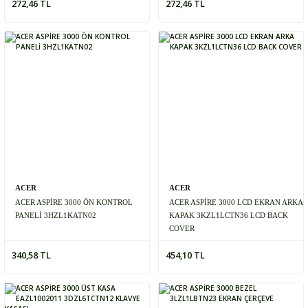
272,46 TL
272,46 TL
ACER
ACER
ACER ASPİRE 3000 ÖN KONTROL
ACER ASPİRE 3000 LCD EKRAN ARKA
PANELİ 3HZL1KATN02
KAPAK 3KZL1LCTN36 LCD BACK
COVER
340,58 TL
454,10 TL