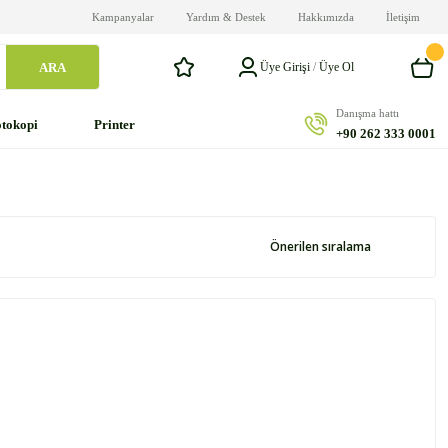
Kampanyalar
Yardım & Destek
Hakkımızda
İletişim
ARA
Üye Girişi
/
Üye Ol
Danışma hattı
tokopi
Printer
+90 262 333 0001