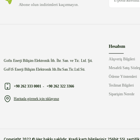
Abone olun indirimleri kaçırmayın.
Hesabım
Alışveriş Bilgileri
Gofis Enerji Bilişim Elektronik İth. İhr. San. ve Tic. Ltd. Şti.
Mesafeli Satış Sözle
GoFiS Enerji Bilişim Elektronik Ith.Ihr.San.Tic.Ltd.Sti.
Ödeme Yöntemleri
Teslimat Bilgileri
+90 262 333 0001
-
+90 262 322 3366
Siparişim Nerede
Haritada görmek için tıklayınız
Copyright 2022 © Her hakkı saklıdır. Kredi kartı bilgileriniz 256bit SSL sertifika