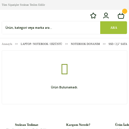
Tüm Siparişler Stoktan Teslim Edilir
ARA
Anasayfa
LAPTOP / NOTEBOOK / DİZÜSTÜ
NOTEBOOK DONANIM
SSD / 2,5" SATA 
Ürün Bulunamadı.
Stoktan Teslimat
Kargom Nerede?
Ürün İad