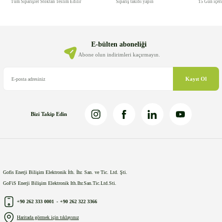
Tüm Siparişler Stoktan Teslim Edilir
Sipariş takibi yapın
15 Gün içer
E-bülten aboneliği
Abone olun indirimleri kaçırmayın.
Kayıt Ol
Bizi Takip Edin
Gofis Enerji Bilişim Elektronik İth. İhr. San. ve Tic. Ltd. Şti.
GoFiS Enerji Bilişim Elektronik Ith.Ihr.San.Tic.Ltd.Sti.
+90 262 333 0001
-
+90 262 322 3366
Haritada görmek için tıklayınız