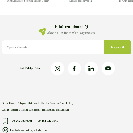
Tüm Siparişler Stoktan Teslim Edilir
Sipariş takibi yapın
15 Gün içer
E-bülten aboneliği
Abone olun indirimleri kaçırmayın.
Kayıt Ol
Bizi Takip Edin
Gofis Enerji Bilişim Elektronik İth. İhr. San. ve Tic. Ltd. Şti.
GoFiS Enerji Bilişim Elektronik Ith.Ihr.San.Tic.Ltd.Sti.
+90 262 333 0001
-
+90 262 322 3366
Haritada görmek için tıklayınız