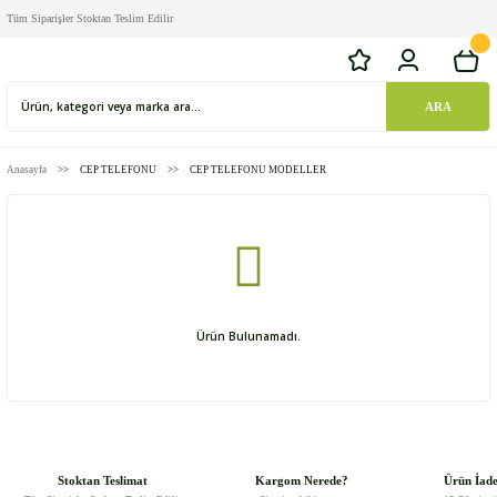
Tüm Siparişler Stoktan Teslim Edilir
ARA
Anasayfa
CEP TELEFONU
CEP TELEFONU MODELLER
Ürün Bulunamadı.
Stoktan Teslimat
Kargom Nerede?
Ürün İad