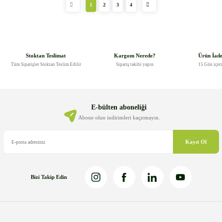
1
2
3
4
Stoktan Teslimat
Kargom Nerede?
Ürün İad
Tüm Siparişler Stoktan Teslim Edilir
Sipariş takibi yapın
15 Gün içer
E-bülten aboneliği
Abone olun indirimleri kaçırmayın.
Kayıt Ol
Bizi Takip Edin