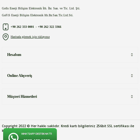
Gofis Enerji Bilişim Elektronik İth. İhr. San. ve Tic. Ltd. Şti.
GoFiS Enerji Bilişim Elektronik Ith.Ihr.San.Tic.Ltd.Sti.
+90 262 333 0001
-
+90 262 322 3366
Haritada görmek için tıklayınız
Hesabım
Online Alışveriş
Müşteri Hizmetleri
Copyright 2022 © Her hakkı saklıdır. Kredi kartı bilgileriniz 256bit SSL sertifikası ile
korunmaktadır.
WHATSAPP DESTEK HATTI