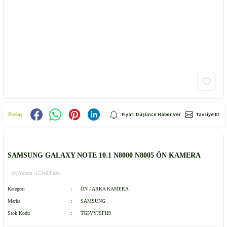
Fiyatı Düşünce Haber Ver
Tavsiye Et
Paylaş
SAMSUNG GALAXY NOTE 10.1 N8000 N8005 ÖN KAMERA
(0) Yorum -
16348 Puan
Kategori
ÖN / ARKA KAMERA
Marka
SAMSUNG
Stok Kodu
TG5VYJSFH9