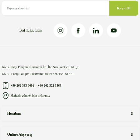
Bu ürüne benzer farklı alternatifler olmalı.
Kayıt Ol
Bizi Takip Edin
Gönder
Gofis Enerji Bilişim Elektronik İth. İhr. San. ve Tic. Ltd. Şti.
GoFiS Enerji Bilişim Elektronik Ith.Ihr.San.Tic.Ltd.Sti.
+90 262 333 0001
-
+90 262 322 3366
Haritada görmek için tıklayınız
Hesabım
Online Alışveriş