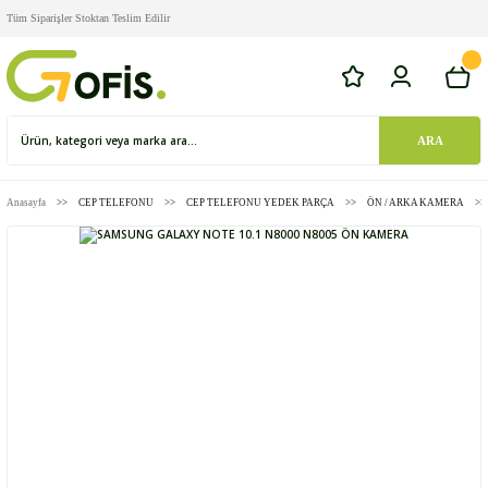
Tüm Siparişler Stoktan Teslim Edilir
ARA
Anasayfa
CEP TELEFONU
CEP TELEFONU YEDEK PARÇA
ÖN / ARKA KAMERA