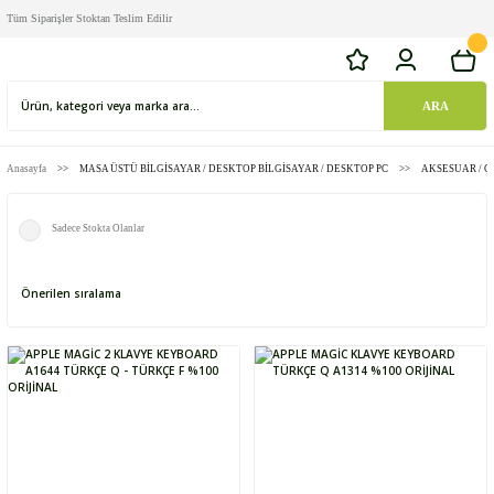
Tüm Siparişler Stoktan Teslim Edilir
ARA
Anasayfa
MASA ÜSTÜ BİLGİSAYAR / DESKTOP BİLGİSAYAR / DESKTOP PC
AKSESUAR / Ç
Sadece Stokta Olanlar