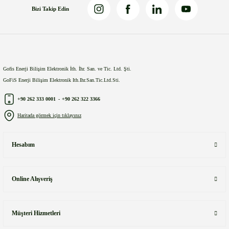
Bizi Takip Edin
Gofis Enerji Bilişim Elektronik İth. İhr. San. ve Tic. Ltd. Şti.
GoFiS Enerji Bilişim Elektronik Ith.Ihr.San.Tic.Ltd.Sti.
+90 262 333 0001
-
+90 262 322 3366
Haritada görmek için tıklayınız
Hesabım
Online Alışveriş
Müşteri Hizmetleri