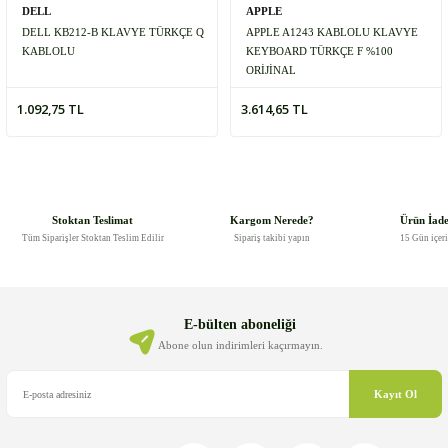
DELL
APPLE
DELL KB212-B KLAVYE TÜRKÇE Q
APPLE A1243 KABLOLU KLAVYE
KABLOLU
KEYBOARD TÜRKÇE F %100
ORİJİNAL
1.092,75 TL
3.614,65 TL
Stoktan Teslimat
Kargom Nerede?
Ürün İad
Tüm Siparişler Stoktan Teslim Edilir
Sipariş takibi yapın
15 Gün içer
E-bülten aboneliği
Abone olun indirimleri kaçırmayın.
Kayıt Ol