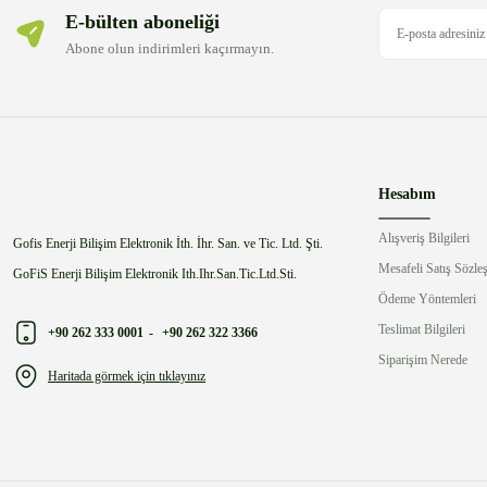
E-bülten aboneliği
Abone olun indirimleri kaçırmayın.
Hesabım
Alışveriş Bilgileri
Gofis Enerji Bilişim Elektronik İth. İhr. San. ve Tic. Ltd. Şti.
Mesafeli Satış Sözle
GoFiS Enerji Bilişim Elektronik Ith.Ihr.San.Tic.Ltd.Sti.
Ödeme Yöntemleri
Teslimat Bilgileri
+90 262 333 0001
-
+90 262 322 3366
Siparişim Nerede
Haritada görmek için tıklayınız