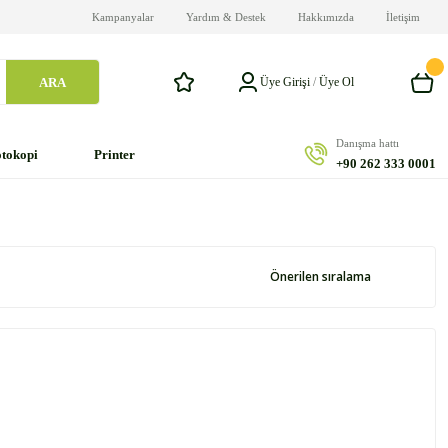
Kampanyalar
Yardım & Destek
Hakkımızda
İletişim
ARA
Üye Girişi
/
Üye Ol
Danışma hattı
tokopi
Printer
+90 262 333 0001