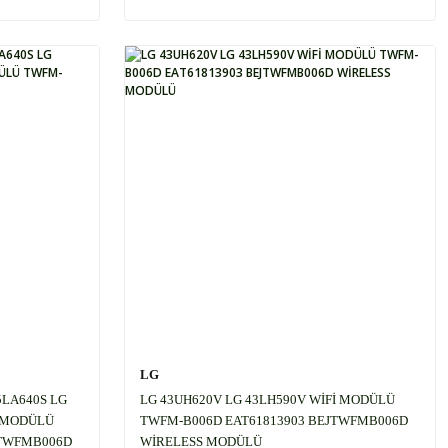
LG
5LA640S LG
LG 43UH620V LG 43LH590V WİFİ MODÜLÜ
İ MODÜLÜ
TWFM-B006D EAT61813903 BEJTWFMB006D
JTWFMB006D
WİRELESS MODÜLÜ