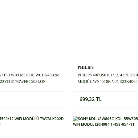
PHILIPS
UK7150 WİFİ MODÜL WCBN4502M
PHİLİPS 49PUS6101/12, 43PUS610
022YD 317GWFBT503LON
MODÜL WN4518R V01 323K4000
699,32 TL