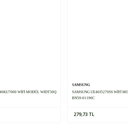
SAMSUNG
0KU7000 WİFİ MODÜL WIDT30Q
SAMSUNG UE40J5270SS WİFİ M
BN59-01196C
279,73 TL