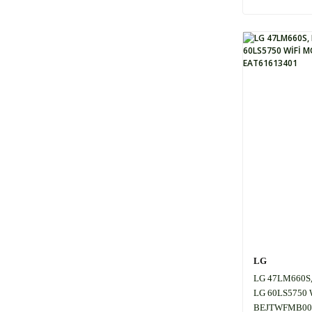
LG
LG 47LM660S,
LG 60LS5750
BEJTWFMB003