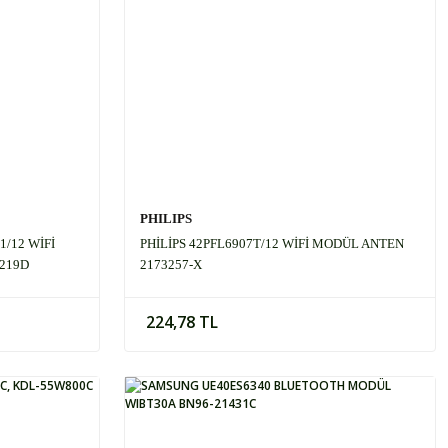
PHILIPS
1/12 WİFİ
PHİLİPS 42PFL6907T/12 WİFİ MODÜL ANTEN
219D
2173257-X
224,78 TL