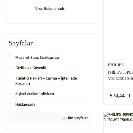
Ürün Bulunamadı.
Sayfalar
Mesafeli Satış Sözleşmesi
PHILIPS
Gizlilik ve Güvenlik
PHİLİPS 55P
Tüketici Haklari – Cayma – İptal İade
V02 323C164
Koşullari
Kişisel Veriler Politikası
574,44 TL
Hakkımızda
Tüm Sayfalar