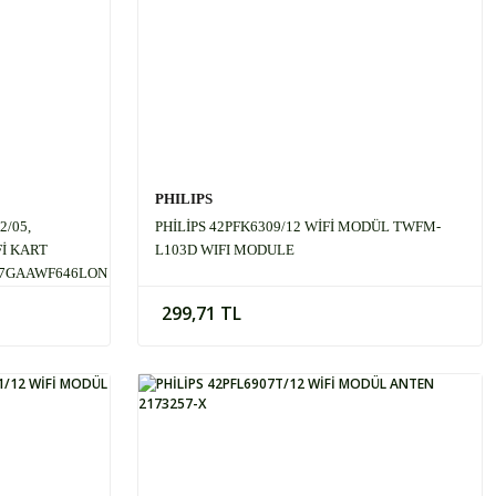
PHILIPS
2/05,
PHİLİPS 42PFK6309/12 WİFİ MODÜL TWFM-
Fİ KART
L103D WIFI MODULE
17GAAWF646LON
299,71 TL