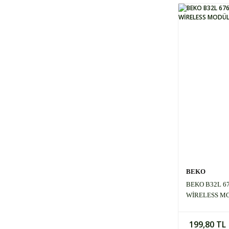
BEKO
BEKO B32L 6
WİRELESS M
199,80 TL