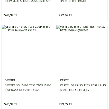
HOPARLÖR SPEAKERS SAĞ SOL SET
ÖN KONTROL PANELİ
544,92 TL
272,46 TL
VESTEL
VESTEL
VESTEL 3G 154SG-T233-ZD5P 154SG
VESTEL 3G 154SG-T233-ZD5P 154SG
ÜST KASA KLAVYE KASASI
BEZEL EKRAN ÇERÇEVE
544,92 TL
359,65 TL