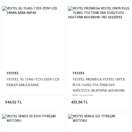
VESTEL
VESTEL
VESTEL 3G 154SG-T233-ZD5P LCD
VESTEL PROMEGA VESTEL ONYX
EKRAN ARKA KAPAK
PLUS 154NG-T34-TD6B FAN
SOĞUTUCU HEATSİNK AD5405HB-
TB3 35020392
544,92 TL
435,94 TL