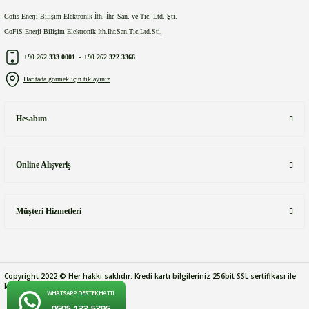
Gofis Enerji Bilişim Elektronik İth. İhr. San. ve Tic. Ltd. Şti.
GoFiS Enerji Bilişim Elektronik Ith.Ihr.San.Tic.Ltd.Sti.
+90 262 333 0001
-
+90 262 322 3366
Haritada görmek için tıklayınız
Hesabım
Online Alışveriş
Müşteri Hizmetleri
Copyright 2022 © Her hakkı saklıdır. Kredi kartı bilgileriniz 256bit SSL sertifikası ile
korunmaktadır.
WHATSAPP DESTEK HATTI
0505 133 5395