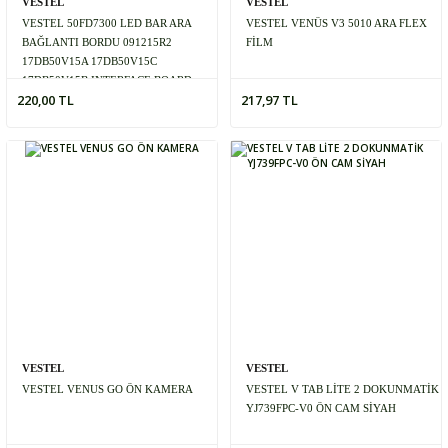
VESTEL
VESTEL
VESTEL 50FD7300 LED BAR ARA
VESTEL VENÜS V3 5010 ARA FLEX
BAĞLANTI BORDU 091215R2
FİLM
17DB50V15A 17DB50V15C
17DB50V15B INTERFACE BOARD
220,00 TL
217,97 TL
VESTEL
VESTEL
VESTEL VENUS GO ÖN KAMERA
VESTEL V TAB LİTE 2 DOKUNMATİK
YJ739FPC-V0 ÖN CAM SİYAH