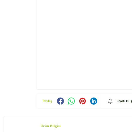
Fiyatı Dü
Paylaş
Ürün Bilgisi