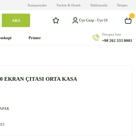
Kampanyalar
Yardım & Destek
Hakkımızda
İletişim
ARA
Üye Girişi
/
Üye Ol
Danışma hattı
tokopi
Printer
+90 262 333 0001
70 EKRAN ÇITASI ORTA KASA
KAPAK
313