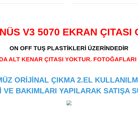
NÜS V3 5070 EKRAN ÇITASI
ON OFF TUŞ PLASTİKLERİ ÜZERİNDEDİR
DA ALT KENAR ÇITASI YOKTUR. FOTOĞAFLARI 
ÜZ ORİJİNAL ÇIKMA 2.EL KULLANILM
İ VE BAKIMLARI YAPILARAK SATIŞA
 diğer konularda yetersiz gördüğünüz noktaları öneri formunu kullanarak