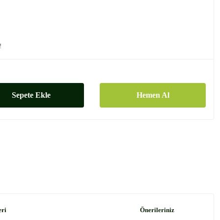
!
Sepete Ekle
Hemen Al
eri
Önerileriniz