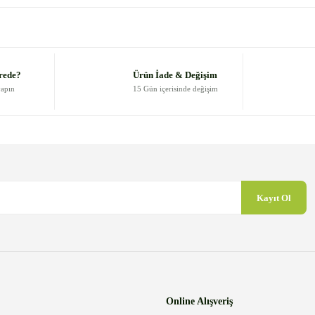
Bu ürüne ilk yorumu siz yapın!
Yorum Yaz
rede?
Ürün İade & Değişim
yapın
15 Gün içerisinde değişim
Kayıt Ol
Gönder
Online Alışveriş