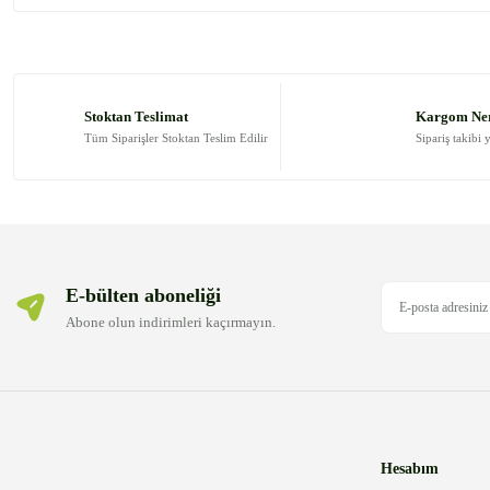
Görüş ve önerileriniz için teşekkür ederiz.
Ürün resmi kalitesiz, bozuk veya görüntülenemiyor.
Ürün açıklamasında eksik bilgiler bulunuyor.
Stoktan Teslimat
Kargom Ne
Ürün bilgilerinde hatalar bulunuyor.
Tüm Siparişler Stoktan Teslim Edilir
Sipariş takibi 
Ürün fiyatı diğer sitelerden daha pahalı.
Bu ürüne benzer farklı alternatifler olmalı.
E-bülten aboneliği
Abone olun indirimleri kaçırmayın.
Hesabım