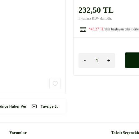
232,50 TL
Fiyatlara KDV dahildir.
*43,27 TL
'den başlayan taksitlerle
şünce Haber Ver
Tavsiye Et
Yorumlar
Taksit Seçenekl