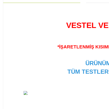
VESTEL VE
*İŞARETLENMİŞ KISIM
ÜRÜNÜM
TÜM TESTLER
Bu ürünün fiyat bilgisi, resim, ürün açıklamalarında ve