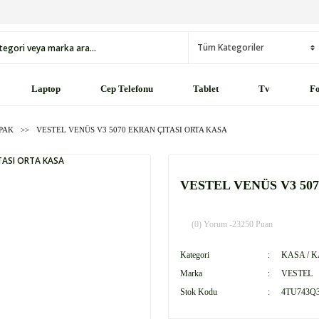
Laptop
Cep Telefonu
Tablet
Tv
Fo
APAK
VESTEL VENÜS V3 5070 EKRAN ÇITASI ORTA KASA
VESTEL VENÜS V3 50
(0) Yorum -
23250 Puan
Kategori
KASA / 
Marka
VESTEL
Stok Kodu
4TU743Q