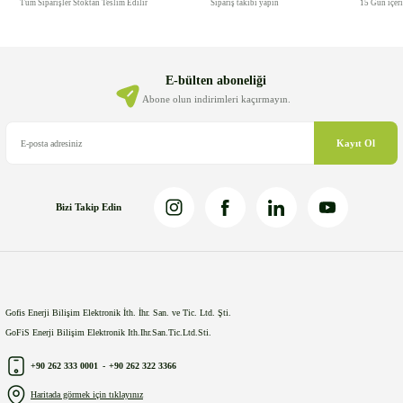
Tüm Siparişler Stoktan Teslim Edilir
Sipariş takibi yapın
15 Gün içer
E-bülten aboneliği
Abone olun indirimleri kaçırmayın.
Kayıt Ol
Bizi Takip Edin
Gofis Enerji Bilişim Elektronik İth. İhr. San. ve Tic. Ltd. Şti.
GoFiS Enerji Bilişim Elektronik Ith.Ihr.San.Tic.Ltd.Sti.
+90 262 333 0001
-
+90 262 322 3366
Haritada görmek için tıklayınız