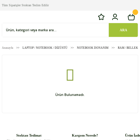
Tüm Siparişler Stoktan Teslim Edilir
ARA
Anasayfa
LAPTOP / NOTEBOOK / DİZÜSTÜ
NOTEBOOK DONANIM
RAM / BELLEK
Ürün Bulunamadı.
Stoktan Teslimat
Kargom Nerede?
Ürün İad