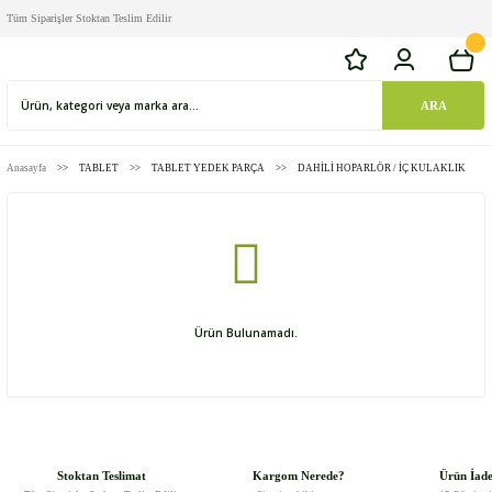
Tüm Siparişler Stoktan Teslim Edilir
ARA
Anasayfa
TABLET
TABLET YEDEK PARÇA
DAHİLİ HOPARLÖR / İÇ KULAKLIK
Ürün Bulunamadı.
Stoktan Teslimat
Kargom Nerede?
Ürün İad