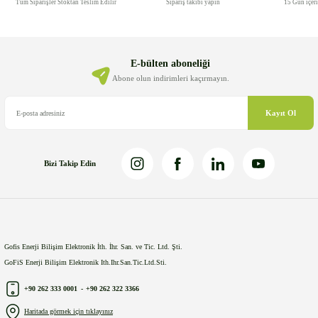
Tüm Siparişler Stoktan Teslim Edilir
Sipariş takibi yapın
15 Gün içer
E-bülten aboneliği
Abone olun indirimleri kaçırmayın.
Kayıt Ol
Bizi Takip Edin
Gofis Enerji Bilişim Elektronik İth. İhr. San. ve Tic. Ltd. Şti.
GoFiS Enerji Bilişim Elektronik Ith.Ihr.San.Tic.Ltd.Sti.
+90 262 333 0001
-
+90 262 322 3366
Haritada görmek için tıklayınız