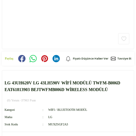
Fiyatı Düşünce Haber Ver
Tavsiye Et
Paylaş
LG 43UH620V LG 43LH590V WİFİ MODÜLÜ TWFM-B006D
EAT61813903 BEJTWFMB006D WİRELESS MODÜLÜ
(0) Yorum -
37963 Puan
Kategori
WIFI / BLUETOOTH MODÜL
Marka
LG
Stok Kodu
MUXZSGF2A3