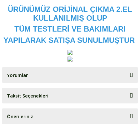
ÜRÜNÜMÜZ ORİJİNAL ÇIKMA 2.EL
KULLANILMIŞ OLUP
TÜM TESTLERİ VE BAKIMLARI
YAPILARAK SATIŞA SUNULMUŞTUR
Yorumlar
Taksit Seçenekleri
Bu ürüne ilk yorumu siz yapın!
Önerileriniz
Yorum Yaz
Bu ürünün fiyat bilgisi, resim, ürün açıklamalarında ve diğer
konularda yetersiz gördüğünüz noktaları öneri formunu kullanarak