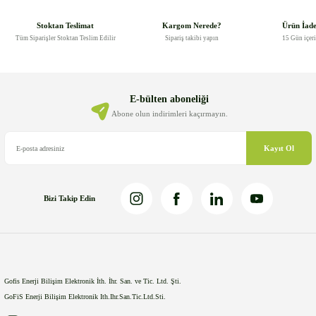
tarafımıza iletebilirsiniz.
Görüş ve önerileriniz için teşekkür ederiz.
Stoktan Teslimat
Kargom Nerede?
Ürün İad
Tüm Siparişler Stoktan Teslim Edilir
Sipariş takibi yapın
15 Gün içer
Ürün resmi kalitesiz, bozuk veya görüntülenemiyor.
Ürün açıklamasında eksik bilgiler bulunuyor.
Ürün bilgilerinde hatalar bulunuyor.
E-bülten aboneliği
Ürün fiyatı diğer sitelerden daha pahalı.
Abone olun indirimleri kaçırmayın.
Bu ürüne benzer farklı alternatifler olmalı.
Kayıt Ol
Bizi Takip Edin
Gönder
Gofis Enerji Bilişim Elektronik İth. İhr. San. ve Tic. Ltd. Şti.
GoFiS Enerji Bilişim Elektronik Ith.Ihr.San.Tic.Ltd.Sti.