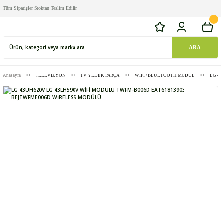
Tüm Siparişler Stoktan Teslim Edilir
ARA
Anasayfa
TELEVİZYON
TV YEDEK PARÇA
WIFI / BLUETOOTH MODÜL
LG 4