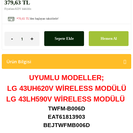
379,63 TL
Fiyatlara KDV dahildir.
*70,65 TL
'den başlayan taksitlerle!
Sepete Ekle
Hemen Al
Ürün Bilgisi
UYUMLU MODELLER;
LG 43UH620V WİRELESS MODÜLÜ
LG 43LH590V WİRELESS MODÜLÜ
TWFM-B006D
EAT61813903
BEJTWFMB006D