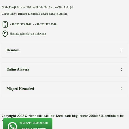
Gofis Enerji Bilişim Elektronik İth. İhr. San. ve Tic. Ltd. Şti.
GoFiS Enerji Bilişim Elektronik Ith.Ihr.San.Tic.Ltd.Sti.
+90 262 333 0001
-
+90 262 322 3366
Haritada görmek için tıklayınız
Hesabım
Online Alışveriş
Müşteri Hizmetleri
Copyright 2022 © Her hakkı saklıdır. Kredi kartı bilgileriniz 256bit SSL sertifikası ile
korunmaktadır.
WHATSAPP DESTEK HATTI