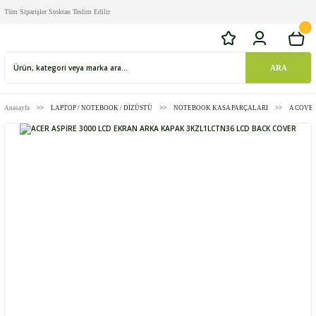
Tüm Siparişler Stoktan Teslim Edilir
ARA
Anasayfa
LAPTOP / NOTEBOOK / DİZÜSTÜ
NOTEBOOK KASA PARÇALARI
A COVE