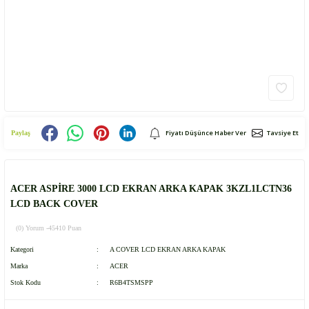
Fiyatı Düşünce Haber Ver
Tavsiye Et
Paylaş
ACER ASPİRE 3000 LCD EKRAN ARKA KAPAK 3KZL1LCTN36
LCD BACK COVER
(0) Yorum -
45410 Puan
Kategori
A COVER LCD EKRAN ARKA KAPAK
Marka
ACER
Stok Kodu
R6B4TSMSPP