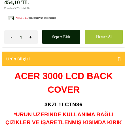
454,10 TL
Fiyatlara KDV dahildir.
*84,51 TL
'den başlayan taksitlerle!
Sepete Ekle
Hemen Al
Ürün Bilgisi
ACER 3000
LCD BACK
COVER
3KZL1LCTN36
*ÜRÜN ÜZERİNDE KULLANIMA BAĞLI
ÇİZİKLER VE İŞARETLENMİŞ KISIMDA KIRIK