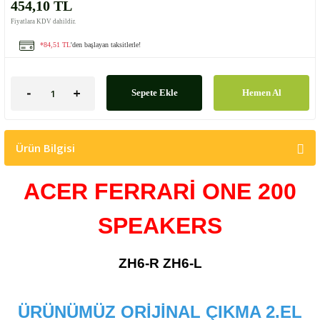
454,10 TL
Fiyatlara KDV dahildir.
*84,51 TL
'den başlayan taksitlerle!
Sepete Ekle
Hemen Al
Ürün Bilgisi
ACER FERRARİ ONE 200
SPEAKERS
ZH6-R ZH6-L
ÜRÜNÜMÜZ ORİJİNAL ÇIKMA 2.EL