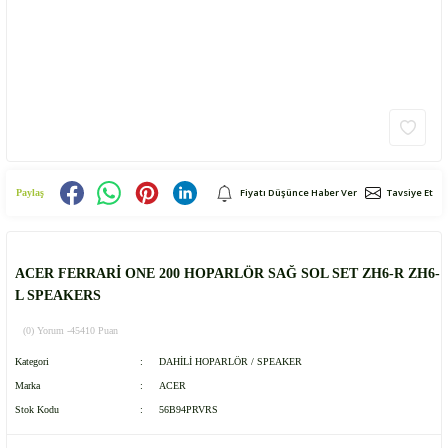
Fiyatı Düşünce Haber Ver
Tavsiye Et
Paylaş
ACER FERRARİ ONE 200 HOPARLÖR SAĞ SOL SET ZH6-R ZH6-
L SPEAKERS
(0) Yorum -
45410 Puan
Kategori
DAHİLİ HOPARLÖR / SPEAKER
Marka
ACER
Stok Kodu
56B94PRVRS