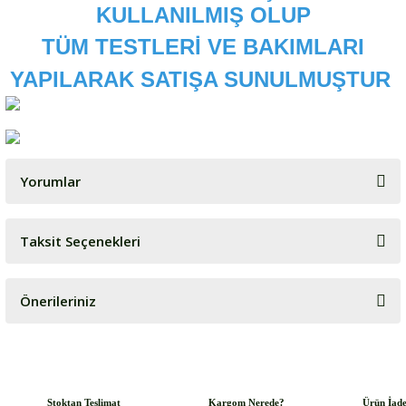
KULLANILMIŞ OLUP
TÜM TESTLERİ VE BAKIMLARI
YAPILARAK SATIŞA SUNULMUŞTUR
Yorumlar
Taksit Seçenekleri
Bu ürüne ilk yorumu siz yapın!
Önerileriniz
Yorum Yaz
Bu ürünün fiyat bilgisi, resim, ürün açıklamalarında ve diğer
konularda yetersiz gördüğünüz noktaları öneri formunu kullanarak
tarafımıza iletebilirsiniz.
Görüş ve önerileriniz için teşekkür ederiz.
Stoktan Teslimat
Kargom Nerede?
Ürün İad