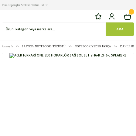
Tüm Siparişler Stoktan Teslim Edilir
ARA
Anasayfa
LAPTOP / NOTEBOOK / DİZÜSTÜ
NOTEBOOK YEDEK PARÇA
DAHİLİ HO