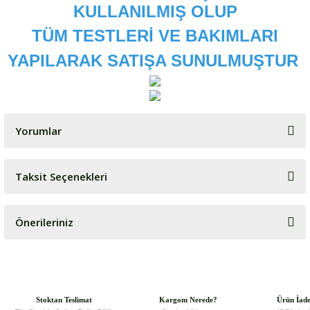
KULLANILMIŞ OLUP
TÜM TESTLERİ VE BAKIMLARI
YAPILARAK SATIŞA SUNULMUŞTUR
Yorumlar
Taksit Seçenekleri
Bu ürüne ilk yorumu siz yapın!
Önerileriniz
Yorum Yaz
Bu ürünün fiyat bilgisi, resim, ürün açıklamalarında ve diğer
konularda yetersiz gördüğünüz noktaları öneri formunu kullanarak
tarafımıza iletebilirsiniz.
Görüş ve önerileriniz için teşekkür ederiz.
Stoktan Teslimat
Kargom Nerede?
Ürün İad