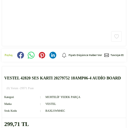
Fiyatı Düşünce Haber Ver
Tavsiye Et
Paylaş
VESTEL 42820 SES KARTI 20279752 18AMP06-4 AUDİO BOARD
(0) Yorum -
29971 Puan
Kategori
MUHTELİF YEDEK PARÇA
Marka
VESTEL
Stok Kodu
BAXLSWM4EC
299,71 TL