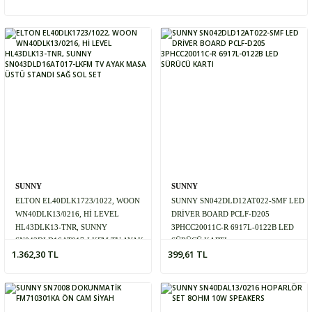
SUNNY
SUNNY
ELTON EL40DLK1723/1022, WOON
SUNNY SN042DLD12AT022-SMF LED
WN40DLK13/0216, Hİ LEVEL
DRİVER BOARD PCLF-D205
HL43DLK13-TNR, SUNNY
3PHCC20011C-R 6917L-0122B LED
SN043DLD16AT017-LKFM TV AYAK
SÜRÜCÜ KARTI
1.362,30 TL
399,61 TL
MASA ÜSTÜ STANDI SAĞ SOL SET