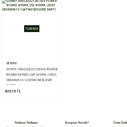
TÜKENDİ
SUNNY
SUNNY SN032DLD12AT050 POWER
BOARD AY090C-2SF AY090C-2SF01
3BS0060514 12AT060 BESLEME
KARTI
839,18 TL
Stoktan Teslimat
Kargom Nerede?
Ürün İad