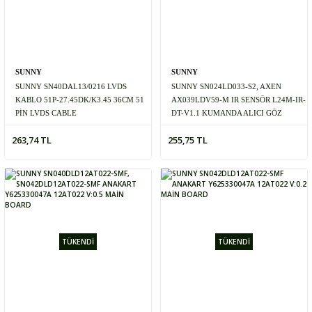
SUNNY
SUNNY
SUNNY SN40DAL13/0216 LVDS
SUNNY SN024LD033-S2, AXEN
KABLO 51P-27.45DK/K3.45 36CM 51
AX039LDV59-M IR SENSÖR L24M-IR-
PİN LVDS CABLE
DT-V1.1 KUMANDA ALICI GÖZ
263,74 TL
255,75 TL
TÜKENDİ
TÜKENDİ