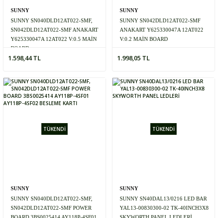
SUNNY
SUNNY
SUNNY SN040DLD12AT022-SMF,
SUNNY SN042DLD12AT022-SMF
SN042DLD12AT022-SMF ANAKART
ANAKART Y625330047A 12AT022
Y625330047A 12AT022 V:0.5 MAİN
V:0.2 MAİN BOARD
BOARD
1.598,44 TL
1.998,05 TL
TÜKENDİ
TÜKENDİ
SUNNY
SUNNY
SUNNY SN040DLD12AT022-SMF,
SUNNY SN40DAL13/0216 LED BAR
SN042DLD12AT022-SMF POWER
YAL13-00830300-02 TK-40INCH3X8
BOARD 3BS0025414 AY118P-4SF01
SKYWORTH PANEL LEDLERİ