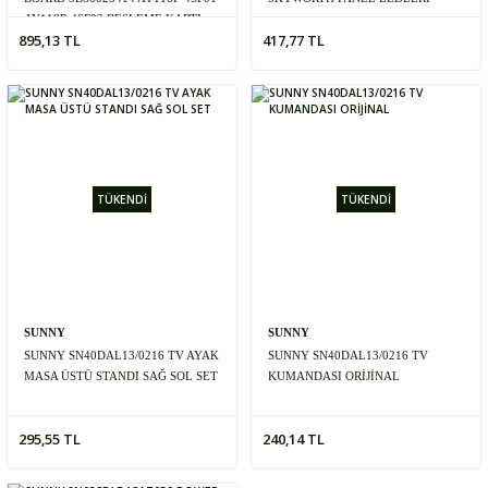
AY118P-4SF02 BESLEME KARTI
895,13 TL
417,77 TL
TÜKENDİ
TÜKENDİ
SUNNY
SUNNY
SUNNY SN40DAL13/0216 TV AYAK
SUNNY SN40DAL13/0216 TV
MASA ÜSTÜ STANDI SAĞ SOL SET
KUMANDASI ORİJİNAL
295,55 TL
240,14 TL