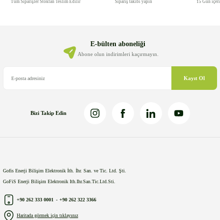
Tüm Siparişler Stoktan Teslim Edilir
Sipariş takibi yapın
15 Gün içer
E-bülten aboneliği
Abone olun indirimleri kaçırmayın.
Kayıt Ol
Bizi Takip Edin
Gofis Enerji Bilişim Elektronik İth. İhr. San. ve Tic. Ltd. Şti.
GoFiS Enerji Bilişim Elektronik Ith.Ihr.San.Tic.Ltd.Sti.
+90 262 333 0001
-
+90 262 322 3366
Haritada görmek için tıklayınız