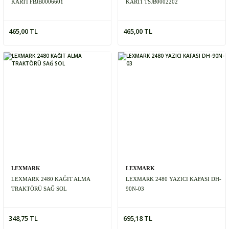
KARTI FBJB0006601
KARTI TSJB0002202
465,00 TL
465,00 TL
LEXMARK
LEXMARK
LEXMARK 2480 KAĞIT ALMA
LEXMARK 2480 YAZICI KAFASI DH-
TRAKTÖRÜ SAĞ SOL
90N-03
348,75 TL
695,18 TL