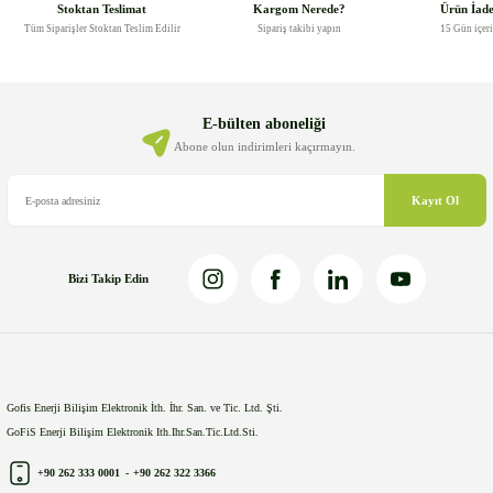
Stoktan Teslimat
Kargom Nerede?
Ürün İad
Tüm Siparişler Stoktan Teslim Edilir
Sipariş takibi yapın
15 Gün içer
E-bülten aboneliği
Abone olun indirimleri kaçırmayın.
Kayıt Ol
Bizi Takip Edin
Gofis Enerji Bilişim Elektronik İth. İhr. San. ve Tic. Ltd. Şti.
GoFiS Enerji Bilişim Elektronik Ith.Ihr.San.Tic.Ltd.Sti.
+90 262 333 0001
-
+90 262 322 3366