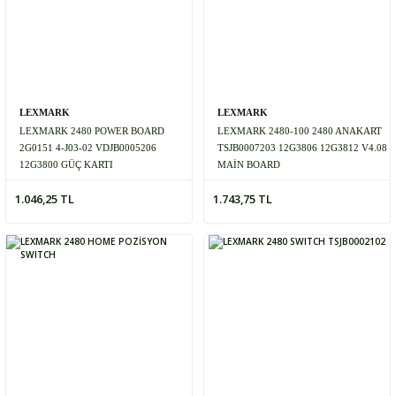
LEXMARK
LEXMARK
LEXMARK 2480 POWER BOARD
LEXMARK 2480-100 2480 ANAKART
2G0151 4-J03-02 VDJB0005206
TSJB0007203 12G3806 12G3812 V4.08
12G3800 GÜÇ KARTI
MAİN BOARD
1.046,25 TL
1.743,75 TL