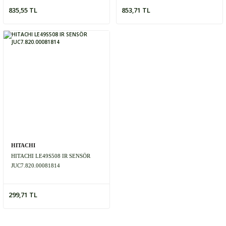
835,55 TL
853,71 TL
HITACHI
HITACHI LE49S508 IR SENSÖR
JUC7.820.00081814
299,71 TL