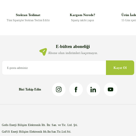
Stoktan Teslimat
Kargom Nerede?
Ürün İad
Tüm Siparişler Stoktan Teslim Edilir
Sipariş takibi yapın
15 Gün içer
E-bülten aboneliği
Abone olun indirimleri kaçırmayın.
Kayıt Ol
Bizi Takip Edin
Gofis Enerji Bilişim Elektronik İth. İhr. San. ve Tic. Ltd. Şti.
GoFiS Enerji Bilişim Elektronik Ith.Ihr.San.Tic.Ltd.Sti.