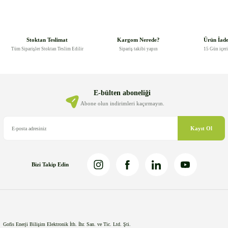
Stoktan Teslimat
Kargom Nerede?
Ürün İad
Tüm Siparişler Stoktan Teslim Edilir
Sipariş takibi yapın
15 Gün içer
E-bülten aboneliği
Abone olun indirimleri kaçırmayın.
Kayıt Ol
Bizi Takip Edin
Gofis Enerji Bilişim Elektronik İth. İhr. San. ve Tic. Ltd. Şti.