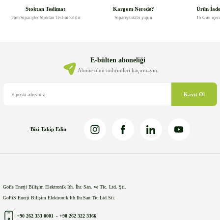
Stoktan Teslimat
Kargom Nerede?
Ürün İad
Tüm Siparişler Stoktan Teslim Edilir
Sipariş takibi yapın
15 Gün içer
E-bülten aboneliği
Abone olun indirimleri kaçırmayın.
Kayıt Ol
Bizi Takip Edin
Gofis Enerji Bilişim Elektronik İth. İhr. San. ve Tic. Ltd. Şti.
GoFiS Enerji Bilişim Elektronik Ith.Ihr.San.Tic.Ltd.Sti.
+90 262 333 0001
-
+90 262 322 3366