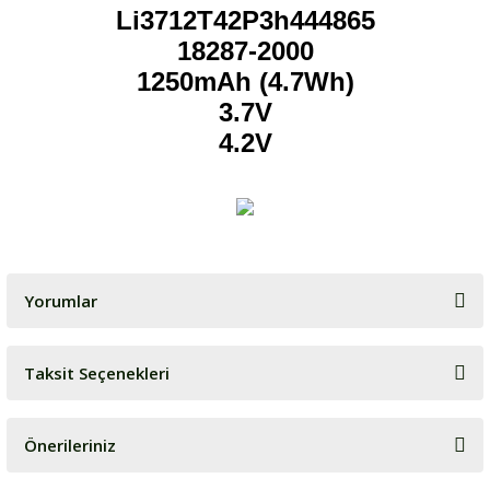
Li3712T42P3h444865
18287-2000
1250mAh (4.7Wh)
3.7V
4.2V
Yorumlar
Taksit Seçenekleri
Bu ürüne ilk yorumu siz yapın!
Önerileriniz
Yorum Yaz