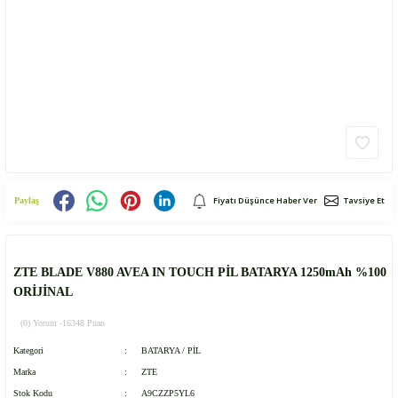
Fiyatı Düşünce Haber Ver
Tavsiye Et
Paylaş
ZTE BLADE V880 AVEA IN TOUCH PİL BATARYA 1250mAh %100
ORİJİNAL
(0) Yorum -
16348 Puan
Kategori
BATARYA / PİL
Marka
ZTE
Stok Kodu
A9CZZP5YL6