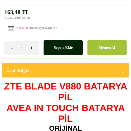
163,48 TL
Fiyatlara KDV dahildir.
*30,42 TL
'den başlayan taksitlerle!
Sepete Ekle
Hemen Al
Ürün Bilgisi
ZTE BLADE V880 BATARYA
PİL
AVEA IN TOUCH BATARYA
PİL
ORİJİNAL