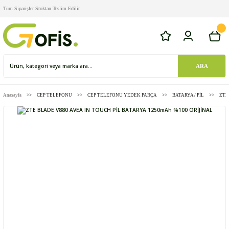
Tüm Siparişler Stoktan Teslim Edilir
ARA
Anasayfa
CEP TELEFONU
CEP TELEFONU YEDEK PARÇA
BATARYA / PİL
ZTE