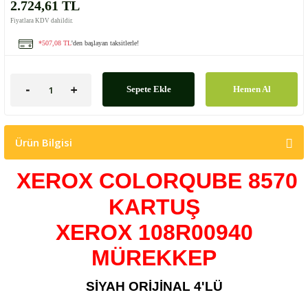
2.724,61 TL
Fiyatlara KDV dahildir.
*507,08 TL
'den başlayan taksitlerle!
Sepete Ekle
Hemen Al
Ürün Bilgisi
XEROX COLORQUBE 8570
KARTUŞ
XEROX 108R00940
MÜREKKEP
SİYAH ORİJİNAL 4'LÜ