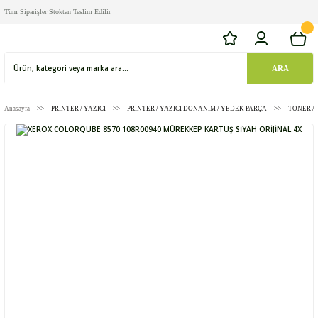
Tüm Siparişler Stoktan Teslim Edilir
ARA
Anasayfa
PRINTER / YAZICI
PRINTER / YAZICI DONANIM / YEDEK PARÇA
TONER /