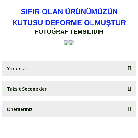
SIFIR OLAN ÜRÜNÜMÜZÜN
KUTUSU DEFORME OLMUŞTUR
FOTOĞRAF TEMSİLİDİR
Yorumlar
Taksit Seçenekleri
Bu ürüne ilk yorumu siz yapın!
Önerileriniz
Yorum Yaz
Bu ürünün fiyat bilgisi, resim, ürün açıklamalarında ve diğer
konularda yetersiz gördüğünüz noktaları öneri formunu kullanarak
tarafımıza iletebilirsiniz.