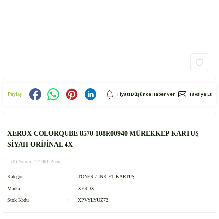
Fiyatı Düşünce Haber Ver
Tavsiye Et
Paylaş
XEROX COLORQUBE 8570 108R00940 MÜREKKEP KARTUŞ
SİYAH ORİJİNAL 4X
(0) Yorum -
272461 Puan
Kategori
TONER / INKJET KARTUŞ
Marka
XEROX
Stok Kodu
XPVYLYUZ72