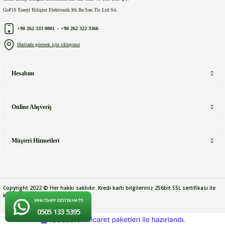
GoFiS Enerji Bilişim Elektronik Ith.Ihr.San.Tic.Ltd.Sti.
+90 262 333 0001
-
+90 262 322 3366
Haritada görmek için tıklayınız
Hesabım
Online Alışveriş
Müşteri Hizmetleri
Copyright 2022 © Her hakkı saklıdır. Kredi kartı bilgileriniz 256bit SSL sertifikası ile
korunmaktadır.
WHATSAPP DESTEK HATTI
0505 133 5395
ideasoft
ile
e-