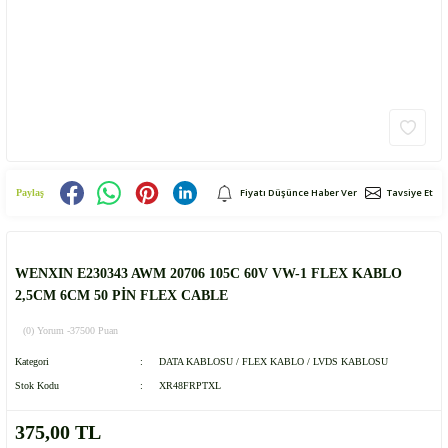
Fiyatı Düşünce Haber Ver
Tavsiye Et
Paylaş
WENXIN E230343 AWM 20706 105C 60V VW-1 FLEX KABLO
2,5CM 6CM 50 PİN FLEX CABLE
(0) Yorum -
37500 Puan
Kategori
DATA KABLOSU / FLEX KABLO / LVDS KABLOSU
Stok Kodu
XR48FRPTXL
375,00 TL