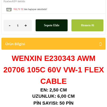
Fiyatlara KDV dahildir.
*69,79 TL
'den başlayan taksitlerle!
Sepete Ekle
Hemen Al
Ürün Bilgisi
WENXIN E230343 AWM
20706 105C 60V VW-1
FLEX
CABLE
EN: 2,50 CM
UZUNLUK: 6,00 CM
PİN SAYISI: 50 PİN