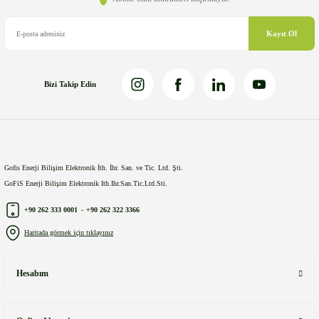
Bu ürüne benzer farklı alternatifler olmalı.
Kayıt Ol
Bizi Takip Edin
Gönder
Gofis Enerji Bilişim Elektronik İth. İhr. San. ve Tic. Ltd. Şti.
GoFiS Enerji Bilişim Elektronik Ith.Ihr.San.Tic.Ltd.Sti.
+90 262 333 0001
-
+90 262 322 3366
Haritada görmek için tıklayınız
Hesabım