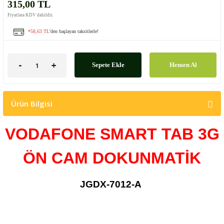
315,00 TL
Fiyatlara KDV dahildir.
*58,63 TL
'den başlayan taksitlerle!
Sepete Ekle
Hemen Al
Ürün Bilgisi
VODAFONE SMART TAB 3G
ÖN CAM
DOKUNMATİK
JGDX-7012-A