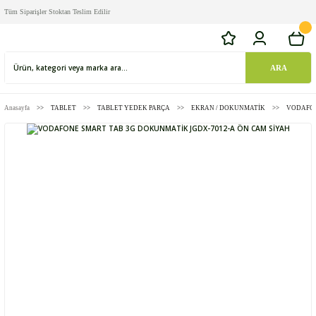
Tüm Siparişler Stoktan Teslim Edilir
ARA
Anasayfa
TABLET
TABLET YEDEK PARÇA
EKRAN / DOKUNMATİK
VODAFON