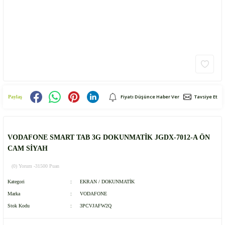
Fiyatı Düşünce Haber Ver
Tavsiye Et
Paylaş
VODAFONE SMART TAB 3G DOKUNMATİK JGDX-7012-A ÖN
CAM SİYAH
(0) Yorum -
31500 Puan
Kategori
EKRAN / DOKUNMATİK
Marka
VODAFONE
Stok Kodu
3PCVJAFW2Q