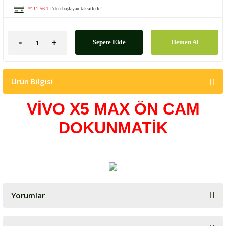
*111,56 TL
'den başlayan taksitlerle!
Sepete Ekle
Hemen Al
Ürün Bilgisi
VİVO X5 MAX ÖN CAM
DOKUNMATİK
Yorumlar