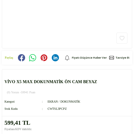
Fiyatı Düşünce Haber Ver
Tavsiye Et
Paylaş
VİVO X5 MAX DOKUNMATİK ÖN CAM BEYAZ
(0) Yorum -
59941 Puan
Kategori
EKRAN / DOKUNMATİK
Stok Kodu
CWTSL3PCPZ
599,41 TL
Fiyatlara KDV dahildir.