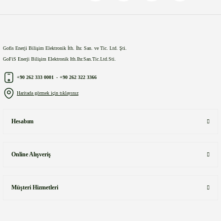
Gönder
Gofis Enerji Bilişim Elektronik İth. İhr. San. ve Tic. Ltd. Şti.
GoFiS Enerji Bilişim Elektronik Ith.Ihr.San.Tic.Ltd.Sti.
+90 262 333 0001
-
+90 262 322 3366
Haritada görmek için tıklayınız
Hesabım
Online Alışveriş
Müşteri Hizmetleri