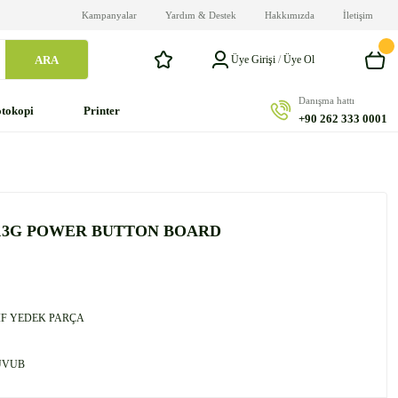
Kampanyalar
Yardım & Destek
Hakkımızda
İletişim
ARA
Üye Girişi
/
Üye Ol
Danışma hattı
tokopi
Printer
+90 262 333 0001
-13G POWER BUTTON BOARD
F YEDEK PARÇA
UVUB