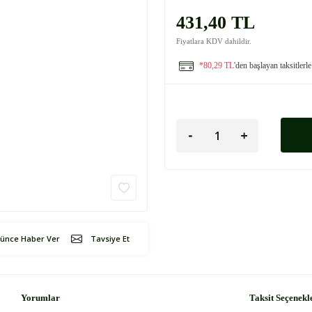
431,40 TL
Fiyatlara KDV dahildir.
*80,29 TL
'den başlayan taksitlerle
şünce Haber Ver
Tavsiye Et
Yorumlar
Taksit Seçenekl