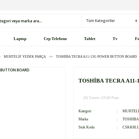
Laptop
Cep Telefonu
Tablet
Tv
Fo
MUHTELİF YEDEK PARÇA
TOSHİBA TECRA A11-13G POWER BUTTON BOARD
TOSHİBA TECRA A11
(0) Yorum -
43140 Puan
Kategori
MUHTELİ
Marka
TOSHIBA
Stok Kodu
CSKK8L