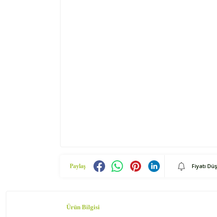
Fiyatı Dü
Paylaş
Ürün Bilgisi