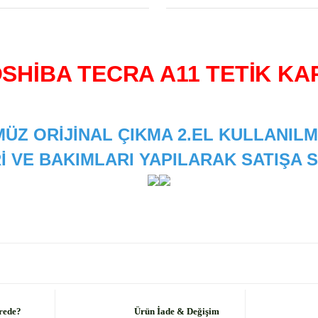
SHİBA TECRA A11 TETİK KA
ÜZ ORİJİNAL ÇIKMA 2.EL KULLANILM
İ VE BAKIMLARI YAPILARAK SATIŞA
 diğer konularda yetersiz gördüğünüz noktaları öneri formunu kullanarak
Bu ürüne ilk yorumu siz yapın!
Yorum Yaz
rede?
Ürün İade & Değişim