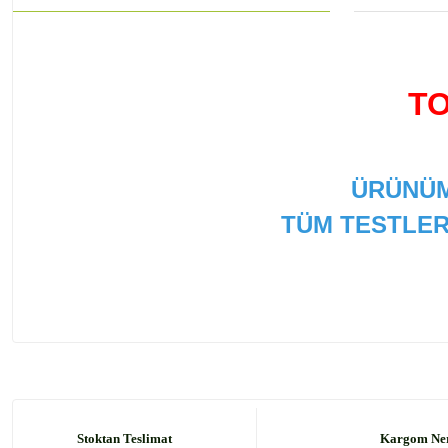
TO
ÜRÜNÜM
TÜM TESTLER
Bu ürünün fiyat bilgisi, resim, ürün açıklamalarında ve
Görüş ve önerileriniz için teşekkür ederiz.
Ürün resmi kalitesiz, bozuk veya görüntülenemiyor.
Ürün açıklamasında eksik bilgiler bulunuyor.
Stoktan Teslimat
Kargom Ne