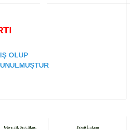
RTI
IŞ OLUP
 SUNULMUŞTUR
 tarafımıza iletebilirsiniz.
Güvenlik Sertifikası
Taksit İmkanı