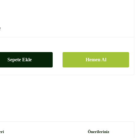
!
Sepete Ekle
Hemen Al
eri
Önerileriniz