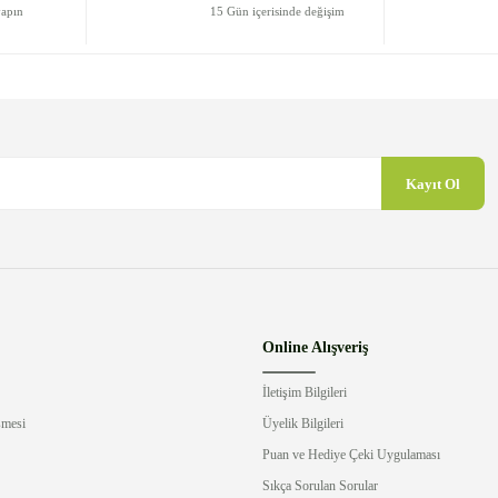
yapın
15 Gün içerisinde değişim
Kayıt Ol
Gönder
Online Alışveriş
İletişim Bilgileri
şmesi
Üyelik Bilgileri
Puan ve Hediye Çeki Uygulaması
Sıkça Sorulan Sorular