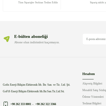
Ürün bilgilerinde hatalar bulunuyor.
Tüm Siparişler Stoktan Teslim Edilir
Sipariş takibi 
Ürün fiyatı diğer sitelerden daha pahalı.
Bu ürüne benzer farklı alternatifler olmalı.
E-bülten aboneliği
Abone olun indirimleri kaçırmayın.
Hesabım
Alışveriş Bilgileri
Gofis Enerji Bilişim Elektronik İth. İhr. San. ve Tic. Ltd. Şti.
Mesafeli Satış Sözle
GoFiS Enerji Bilişim Elektronik Ith.Ihr.San.Tic.Ltd.Sti.
Ödeme Yöntemleri
Teslimat Bilgileri
+90 262 333 0001
-
+90 262 322 3366