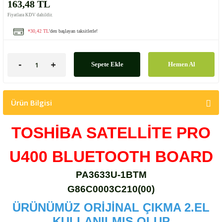
163,48 TL
Fiyatlara KDV dahildir.
*30,42 TL
'den başlayan taksitlerle!
Sepete Ekle
Hemen Al
Ürün Bilgisi
TOSHİBA SATELLİTE PRO
U400 BLUETOOTH BOARD
PA3633U-1BTM
G86C0003C210(00)
ÜRÜNÜMÜZ ORİJİNAL ÇIKMA 2.EL
KULLANILMIŞ OLUP