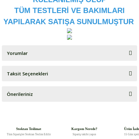
TÜM TESTLERİ VE BAKIMLARI
YAPILARAK SATIŞA SUNULMUŞTUR
Yorumlar
Taksit Seçenekleri
Bu ürüne ilk yorumu siz yapın!
Önerileriniz
Yorum Yaz
Bu ürünün fiyat bilgisi, resim, ürün açıklamalarında ve diğer
konularda yetersiz gördüğünüz noktaları öneri formunu kullanarak
tarafımıza iletebilirsiniz.
Görüş ve önerileriniz için teşekkür ederiz.
Stoktan Teslimat
Kargom Nerede?
Ürün İad
Tüm Siparişler Stoktan Teslim Edilir
Sipariş takibi yapın
15 Gün içer