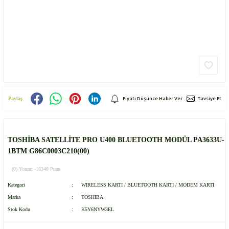
Fiyatı Düşünce Haber Ver
Tavsiye Et
Paylaş
TOSHİBA SATELLİTE PRO U400 BLUETOOTH MODÜL PA3633U-
1BTM G86C0003C210(00)
(0) Yorum -
16348 Puan
Kategori
WIRELESS KARTI / BLUETOOTH KARTI / MODEM KARTI
Marka
TOSHIBA
Stok Kodu
K5Y6NYW3EL