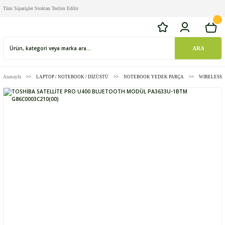
Tüm Siparişler Stoktan Teslim Edilir
ARA
Anasayfa
LAPTOP / NOTEBOOK / DİZÜSTÜ
NOTEBOOK YEDEK PARÇA
WIRELESS 