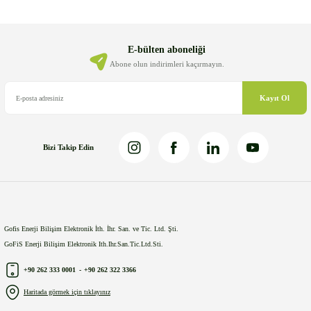
Ürün resmi kalitesiz, bozuk veya görüntülenemiyor.
Ürün açıklamasında eksik bilgiler bulunuyor.
Ürün bilgilerinde hatalar bulunuyor.
E-bülten aboneliği
Ürün fiyatı diğer sitelerden daha pahalı.
Abone olun indirimleri kaçırmayın.
Bu ürüne benzer farklı alternatifler olmalı.
Kayıt Ol
Bizi Takip Edin
Gönder
Gofis Enerji Bilişim Elektronik İth. İhr. San. ve Tic. Ltd. Şti.
GoFiS Enerji Bilişim Elektronik Ith.Ihr.San.Tic.Ltd.Sti.
+90 262 333 0001
-
+90 262 322 3366
Haritada görmek için tıklayınız