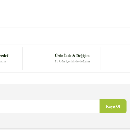
 diğer konularda yetersiz gördüğünüz noktaları öneri formunu kullanarak
Bu ürüne ilk yorumu siz yapın!
Yorum Yaz
rede?
Ürün İade & Değişim
yapın
15 Gün içerisinde değişim
Kayıt Ol
Gönder