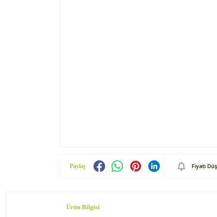
Fiyatı Dü
Paylaş
Ürün Bilgisi