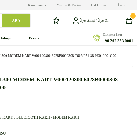
Kampanyalar
Yardım & Destek
Hakkımızda
İletişim
ARA
Üye Girişi
/
Üye Ol
Danışma hattı
tokopi
Printer
+90 262 333 0001
L300 MODEM KART V000120800 6028B0000308 T60M951.38 PK010001G00
300 MODEM KART V000120800 6028B0000308
00
S KARTI / BLUETOOTH KARTI / MODEM KARTI
HSU