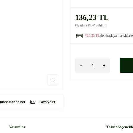
136,23 TL
Fiyatlara KDV dahildir.
*25,35 TL
'den başlayan taksitlerle
şünce Haber Ver
Tavsiye Et
Yorumlar
Taksit Seçenekl