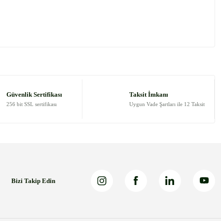
 tarafımıza iletebilirsiniz.
Güvenlik Sertifikası
Taksit İmkanı
256 bit SSL sertifikası
Uygun Vade Şartları ile 12 Taksit
Bizi Takip Edin