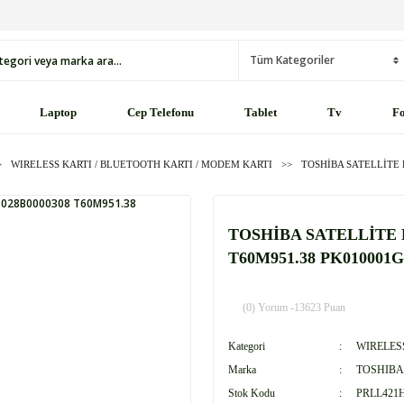
Laptop
Cep Telefonu
Tablet
Tv
Fo
WIRELESS KARTI / BLUETOOTH KARTI / MODEM KARTI
TOSHİBA SATELLİTE 
TOSHİBA SATELLİTE L
T60M951.38 PK010001G
(0) Yorum -
13623 Puan
Kategori
WIRELES
Marka
TOSHIBA
Stok Kodu
PRLL421