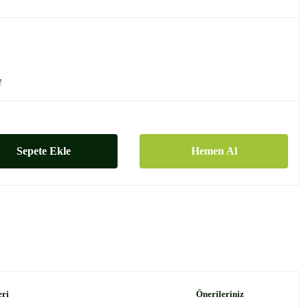
!
Sepete Ekle
Hemen Al
eri
Önerileriniz