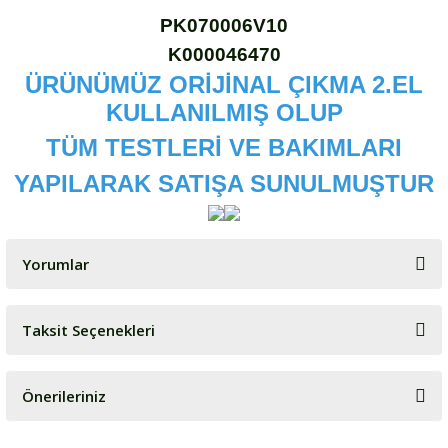
PK070006V10
K000046470
ÜRÜNÜMÜZ ORİJİNAL ÇIKMA 2.EL
KULLANILMIŞ OLUP
TÜM TESTLERİ VE BAKIMLARI
YAPILARAK SATIŞA SUNULMUŞTUR
Yorumlar
Taksit Seçenekleri
Bu ürüne ilk yorumu siz yapın!
Önerileriniz
Yorum Yaz
Bu ürünün fiyat bilgisi, resim, ürün açıklamalarında ve diğer