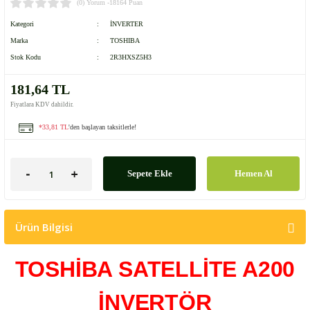
(0) Yorum -
18164 Puan
Kategori
İNVERTER
TİTREŞİM MO
Marka
TOSHIBA
Stok Kodu
2R3HXSZ5H3
181,64 TL
Fiyatlara KDV dahildir.
*33,81 TL
'den başlayan taksitlerle!
Sepete Ekle
Hemen Al
Ürün Bilgisi
TOSHİBA SATELLİTE A200
İNVERTÖR