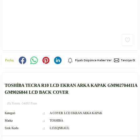
Fiyatı Düşünce Haber Ver
Tavsiye Et
Paylaş
TOSHİBA TECRA R10 LCD EKRAN ARKA KAPAK GM902704411A
GM9026844 LCD BACK COVER
(0) Yorum -
54492 Puan
Kategori
A COVER LCD EKRAN ARKA KAPAK
Marka
TOSHIBA
Stok Kodu
L15SQNRAUL