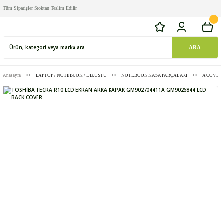
Tüm Siparişler Stoktan Teslim Edilir
ARA
Anasayfa
LAPTOP / NOTEBOOK / DİZÜSTÜ
NOTEBOOK KASA PARÇALARI
A COVE