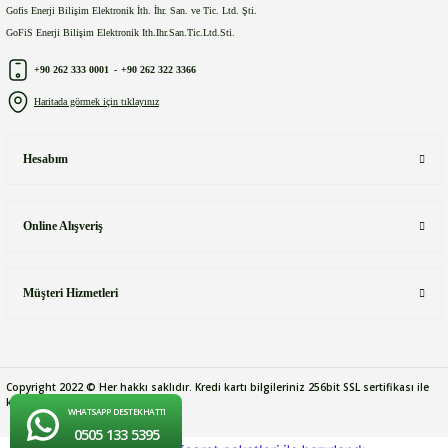
Gofis Enerji Bilişim Elektronik İth. İhr. San. ve Tic. Ltd. Şti.
GoFiS Enerji Bilişim Elektronik Ith.Ihr.San.Tic.Ltd.Sti.
+90 262 333 0001
-
+90 262 322 3366
Haritada görmek için tıklayınız
Hesabım
Online Alışveriş
Müşteri Hizmetleri
Copyright 2022 © Her hakkı saklıdır. Kredi kartı bilgileriniz 256bit SSL sertifikası ile
korunmaktadır.
WHATSAPP DESTEK HATTI
0505 133 5395