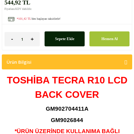
544,92 TL
Fiyatlara KDV dahildir.
*101,42 TL
'den başlayan taksitlerle!
Sepete Ekle
Hemen Al
Ürün Bilgisi
TOSHİBA TECRA R10 LCD
BACK COVER
GM902704411A
GM9026844
*ÜRÜN ÜZERİNDE KULLANIMA BAĞLI