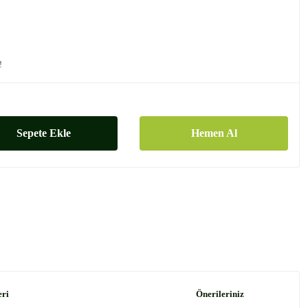
!
Sepete Ekle
Hemen Al
eri
Önerileriniz