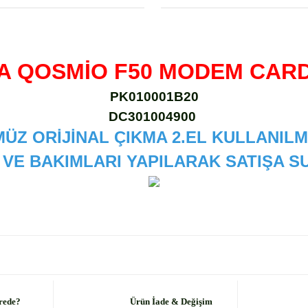
A QOSMİO F50 MODEM CAR
PK010001B20
DC301004900
ÜZ ORİJİNAL ÇIKMA 2.EL KULLANILM
 VE BAKIMLARI YAPILARAK SATIŞA
 diğer konularda yetersiz gördüğünüz noktaları öneri formunu kullanarak
Bu ürüne ilk yorumu siz yapın!
Yorum Yaz
rede?
Ürün İade & Değişim