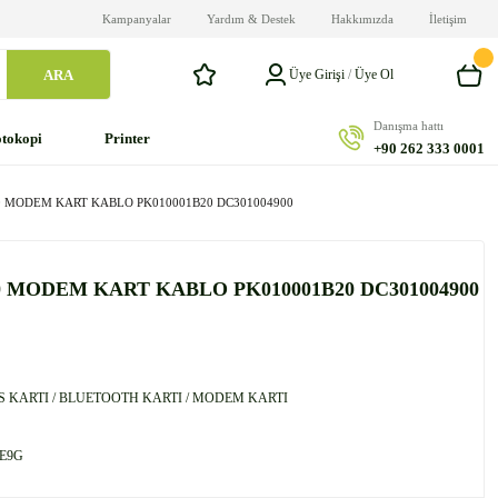
Kampanyalar
Yardım & Destek
Hakkımızda
İletişim
ARA
Üye Girişi
/
Üye Ol
Danışma hattı
tokopi
Printer
+90 262 333 0001
0 MODEM KART KABLO PK010001B20 DC301004900
 MODEM KART KABLO PK010001B20 DC301004900
S KARTI / BLUETOOTH KARTI / MODEM KARTI
E9G