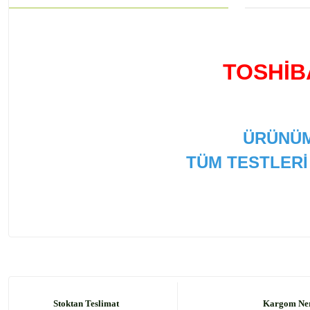
TOSHİB
ÜRÜNÜM
TÜM TESTLERİ
Bu ürünün fiyat bilgisi, resim, ürün açıklamalarında ve
Görüş ve önerileriniz için teşekkür ederiz.
Ürün resmi kalitesiz, bozuk veya görüntülenemiyor.
Ürün açıklamasında eksik bilgiler bulunuyor.
Stoktan Teslimat
Kargom Ne