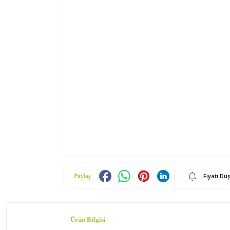
Fiyatı Dü
Paylaş
Ürün Bilgisi