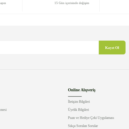
yapın
15 Gün içerisinde değişim
Kayıt Ol
Gönder
Online Alışveriş
İletişim Bilgileri
şmesi
Üyelik Bilgileri
Puan ve Hediye Çeki Uygulaması
Sıkça Sorulan Sorular