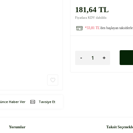
181,64 TL
Fiyatlara KDV dahildir.
*33,81 TL
'den başlayan taksitlerle
şünce Haber Ver
Tavsiye Et
Yorumlar
Taksit Seçenekl