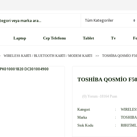
Laptop
Cep Telefonu
Tablet
Tv
Fo
WIRELESS KARTI / BLUETOOTH KARTI / MODEM KARTI
TOSHİBA QOSMİO F5
TOSHİBA QOSMİO F50
(0) Yorum -
18164 Puan
Kategori
WIRELES
Marka
TOSHIBA
Stok Kodu
R8HJ5ML