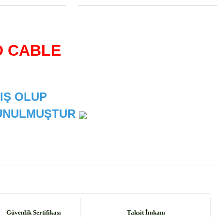
D CABLE
IŞ OLUP
 SUNULMUŞTUR
 tarafımıza iletebilirsiniz.
Güvenlik Sertifikası
Taksit İmkanı