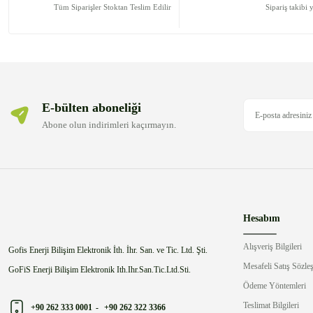
Ürün bilgilerinde hatalar bulunuyor.
Tüm Siparişler Stoktan Teslim Edilir
Sipariş takibi 
Ürün fiyatı diğer sitelerden daha pahalı.
Bu ürüne benzer farklı alternatifler olmalı.
E-bülten aboneliği
Abone olun indirimleri kaçırmayın.
Hesabım
Alışveriş Bilgileri
Gofis Enerji Bilişim Elektronik İth. İhr. San. ve Tic. Ltd. Şti.
Mesafeli Satış Sözle
GoFiS Enerji Bilişim Elektronik Ith.Ihr.San.Tic.Ltd.Sti.
Ödeme Yöntemleri
Teslimat Bilgileri
+90 262 333 0001
-
+90 262 322 3366