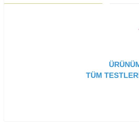
ÜRÜNÜM
TÜM TESTLER
Bu ürünün fiyat bilgisi, resim, ürün açıklamalarında ve
Görüş ve önerileriniz için teşekkür ederiz.