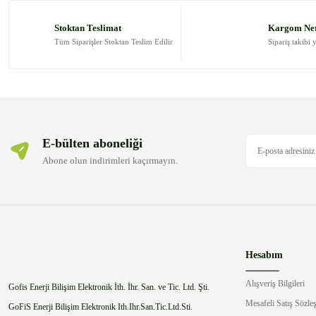
Ürün resmi kalitesiz, bozuk veya görüntülenemiyor.
Ürün açıklamasında eksik bilgiler bulunuyor.
Stoktan Teslimat
Kargom Ne
Ürün bilgilerinde hatalar bulunuyor.
Tüm Siparişler Stoktan Teslim Edilir
Sipariş takibi 
Ürün fiyatı diğer sitelerden daha pahalı.
Bu ürüne benzer farklı alternatifler olmalı.
E-bülten aboneliği
Abone olun indirimleri kaçırmayın.
Hesabım
Alışveriş Bilgileri
Gofis Enerji Bilişim Elektronik İth. İhr. San. ve Tic. Ltd. Şti.
Mesafeli Satış Sözle
GoFiS Enerji Bilişim Elektronik Ith.Ihr.San.Tic.Ltd.Sti.