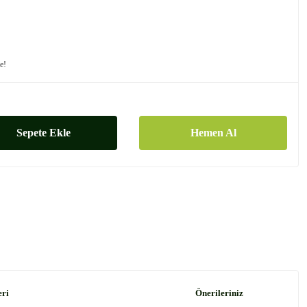
le!
Sepete Ekle
Hemen Al
eri
Önerileriniz