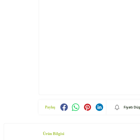
Fiyatı Dü
Paylaş
Ürün Bilgisi