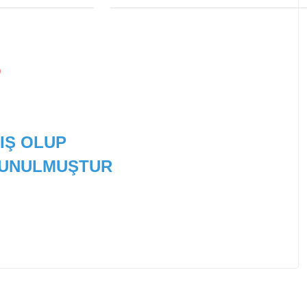
O
IŞ OLUP
 SUNULMUŞTUR
 tarafımıza iletebilirsiniz.