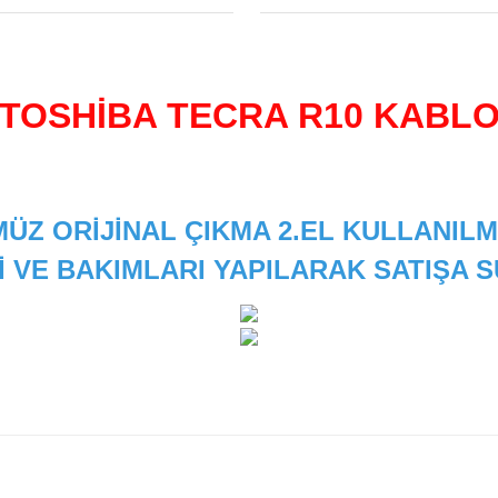
TOSHİBA TECRA R10 KABL
ÜZ ORİJİNAL ÇIKMA 2.EL KULLANILM
İ VE BAKIMLARI YAPILARAK SATIŞA
 diğer konularda yetersiz gördüğünüz noktaları öneri formunu kullanarak
Bu ürüne ilk yorumu siz yapın!