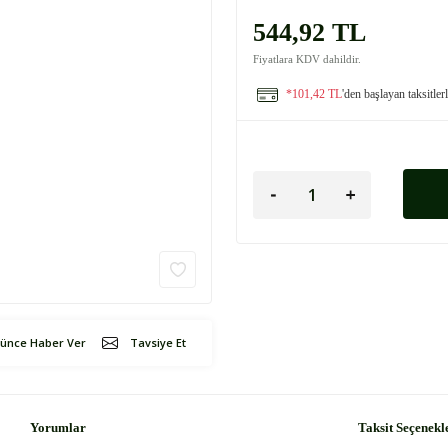
544,92 TL
Fiyatlara KDV dahildir.
*101,42 TL
'den başlayan taksitler
şünce Haber Ver
Tavsiye Et
Yorumlar
Taksit Seçenekl