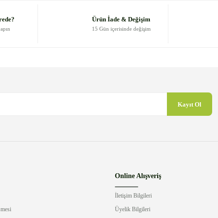
Yorum Yaz
rede?
Ürün İade & Değişim
yapın
15 Gün içerisinde değişim
Kayıt Ol
Gönder
Online Alışveriş
İletişim Bilgileri
şmesi
Üyelik Bilgileri