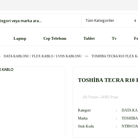
Laptop
Cep Telefonu
Tablet
Tv
Fo
DATA KABLOSU / FLEX KABLO / LVDS KABLOSU
TOSHİBA TECRA R10 FLEX 
TOSHİBA TECRA R10
(0) Yorum -
54492 Puan
Kategori
DATA KA
Marka
TOSHIBA
Stok Kodu
NTRW11