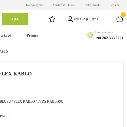
Kampanyalar
Yardım & Destek
Hakkımızda
İletişim
ARA
Üye Girişi
/
Üye Ol
Danışma hattı
tokopi
Printer
+90 262 333 0001
KABLO
 FLEX KABLO
BLOSU / FLEX KABLO / LVDS KABLOSU
MWBP