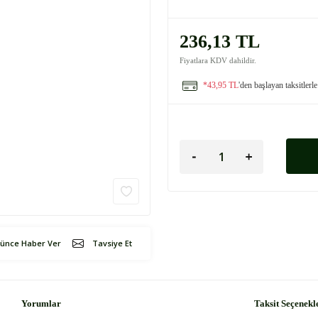
236,13 TL
Fiyatlara KDV dahildir.
*43,95 TL
'den başlayan taksitlerle
şünce Haber Ver
Tavsiye Et
Yorumlar
Taksit Seçenekl