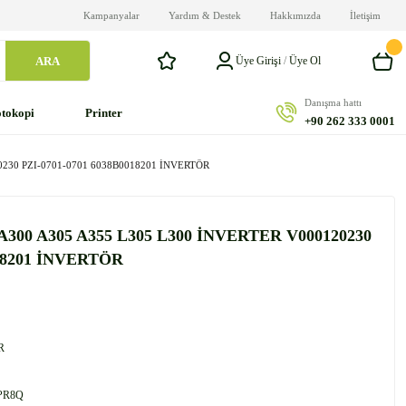
Kampanyalar
Yardım & Destek
Hakkımızda
İletişim
ARA
Üye Girişi
/
Üye Ol
Danışma hattı
tokopi
Printer
+90 262 333 0001
230 PZI-0701-0701 6038B0018201 İNVERTÖR
300 A305 A355 L305 L300 İNVERTER V000120230
018201 İNVERTÖR
R
PR8Q