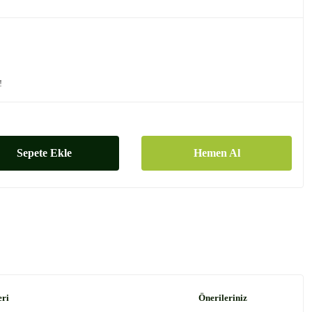
!
Sepete Ekle
Hemen Al
eri
Önerileriniz