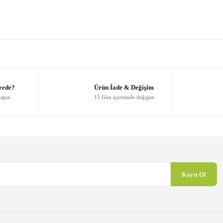
 diğer konularda yetersiz gördüğünüz noktaları öneri formunu kullanarak
Bu ürüne ilk yorumu siz yapın!
Yorum Yaz
rede?
Ürün İade & Değişim
yapın
15 Gün içerisinde değişim
Kayıt Ol
Gönder