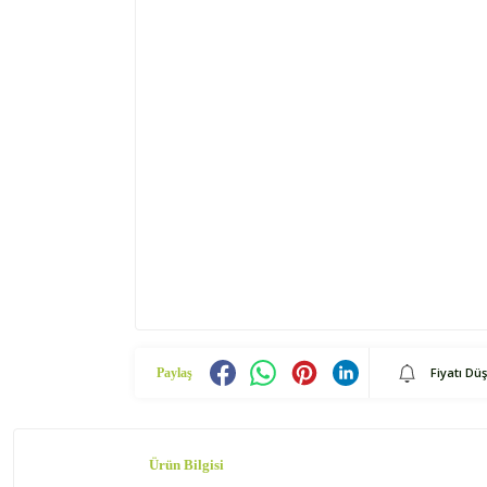
Fiyatı Dü
Paylaş
Ürün Bilgisi