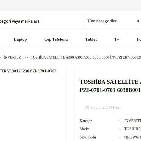
Laptop
Cep Telefonu
Tablet
Tv
Fo
İNVERTER
TOSHİBA SATELLİTE A300 A305 A355 L305 L300 İNVERTER V000120
TOSHİBA SATELLİTE A
PZI-0701-0701 6038B0
(0) Yorum -
23613 Puan
Kategori
İNVERTE
Marka
TOSHIBA
Stok Kodu
QRGW61