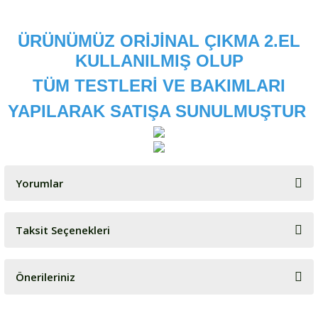
ÜRÜNÜMÜZ ORİJİNAL ÇIKMA 2.EL
KULLANILMIŞ OLUP
TÜM TESTLERİ VE BAKIMLARI
YAPILARAK SATIŞA SUNULMUŞTUR
Yorumlar
Taksit Seçenekleri
Bu ürüne ilk yorumu siz yapın!
Önerileriniz
Yorum Yaz
Bu ürünün fiyat bilgisi, resim, ürün açıklamalarında ve diğer