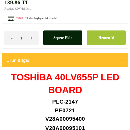
139,86 TL
Fiyatlara KDV dahildir.
*26,03 TL
'den başlayan taksitlerle!
Sepete Ekle
Hemen Al
Ürün Bilgisi
TOSHİBA 40LV655P LED
BOARD
PLC-2147
PE0721
V28A00095400
V28A00095101