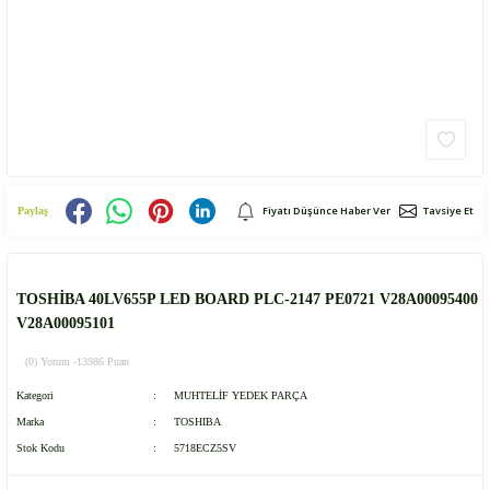
Fiyatı Düşünce Haber Ver
Tavsiye Et
Paylaş
TOSHİBA 40LV655P LED BOARD PLC-2147 PE0721 V28A00095400
V28A00095101
(0) Yorum -
13986 Puan
Kategori
MUHTELİF YEDEK PARÇA
Marka
TOSHIBA
Stok Kodu
5718ECZ5SV