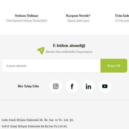
konularda yetersiz gördüğünüz noktaları öneri formunu kullanarak
tarafımıza iletebilirsiniz.
Görüş ve önerileriniz için teşekkür ederiz.
Stoktan Teslimat
Kargom Nerede?
Ürün İad
Tüm Siparişler Stoktan Teslim Edilir
Sipariş takibi yapın
15 Gün içer
Ürün resmi kalitesiz, bozuk veya görüntülenemiyor.
Ürün açıklamasında eksik bilgiler bulunuyor.
Ürün bilgilerinde hatalar bulunuyor.
E-bülten aboneliği
Ürün fiyatı diğer sitelerden daha pahalı.
Abone olun indirimleri kaçırmayın.
Bu ürüne benzer farklı alternatifler olmalı.
Kayıt Ol
Bizi Takip Edin
Gönder
Gofis Enerji Bilişim Elektronik İth. İhr. San. ve Tic. Ltd. Şti.
GoFiS Enerji Bilişim Elektronik Ith.Ihr.San.Tic.Ltd.Sti.