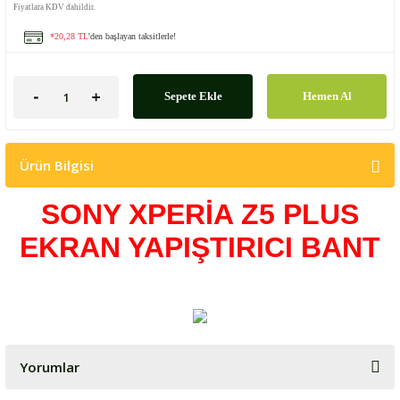
Fiyatlara KDV dahildir.
*20,28 TL
'den başlayan taksitlerle!
Sepete Ekle
Hemen Al
Ürün Bilgisi
SONY XPERİA Z5 PLUS
EKRAN YAPIŞTIRICI BANT
Yorumlar