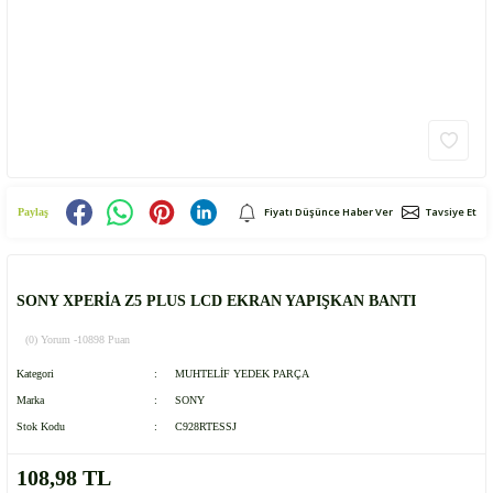
Fiyatı Düşünce Haber Ver
Tavsiye Et
Paylaş
SONY XPERİA Z5 PLUS LCD EKRAN YAPIŞKAN BANTI
(0) Yorum -
10898 Puan
Kategori
MUHTELİF YEDEK PARÇA
Marka
SONY
Stok Kodu
C928RTESSJ
108,98 TL