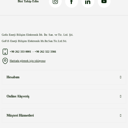
Bizi Takip Edin
Gönder
Gofis Enerji Bilişim Elektronik İth. İhr. San. ve Tic. Ltd. Şti.
GoFiS Enerji Bilişim Elektronik Ith.Ihr.San.Tic.Ltd.Sti.
+90 262 333 0001
-
+90 262 322 3366
Haritada görmek için tıklayınız
Hesabım
Online Alışveriş
Müşteri Hizmetleri