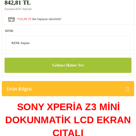
842,81 TL
Fiyatlara KDV dahildir.
*156,86 TL
'den başlayan taksitlerle!
RENK
Gelince Haber Ver
Ürün Bilgisi
SONY XPERİA Z3 MİNİ
DOKUNMATİK LCD EKRAN
ÇITALI