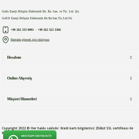
Gofis Enerji Bilişim Elektronik İth. İhr. San. ve Tic. Ltd. Şti.
GoFiS Enerji Bilişim Elektronik Ith.Ihr.San.Tic.Ltd.Sti.
+90 262 333 0001
-
+90 262 322 3366
Haritada görmek için tıklayınız
Hesabım
Online Alışveriş
Müşteri Hizmetleri
Copyright 2022 © Her hakkı saklıdır. Kredi kartı bilgileriniz 256bit SSL sertifikası ile
korunmaktadır.
WHATSAPP DESTEK HATTI