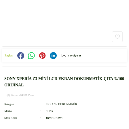
Tavsiye Et
Paylaş
SONY XPERİA Z3 MİNİ LCD EKRAN DOKUNMATİK ÇITA %100
ORİJİNAL
(0) Yorum -
84281 Puan
Kategori
EKRAN / DOKUNMATİK
Marka
SONY
Stok Kodu
JBVTEE13WL