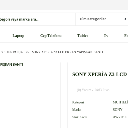
Laptop
Cep Telefonu
Tablet
Tv
Fo
 YEDEK PARÇA
SONY XPERİA Z3 LCD EKRAN YAPIŞKAN BANTI
SONY XPERİA Z3 LCD
(0) Yorum -
10463 Puan
Kategori
MUHTELİ
Marka
SONY
Stok Kodu
AWV96JC