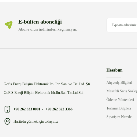
E-bülten aboneliği
Abone olun indirimleri kaçırmayın.
Hesabım
Alışveriş Bilgileri
Gofis Enerji Bilişim Elektronik İth. İhr. San. ve Tic. Ltd. Şti.
Mesafeli Satış Sözle
GoFiS Enerji Bilişim Elektronik Ith.Ihr.San.Tic.Ltd.Sti.
Ödeme Yöntemleri
Teslimat Bilgileri
+90 262 333 0001
-
+90 262 322 3366
Siparişim Nerede
Haritada görmek için tıklayınız