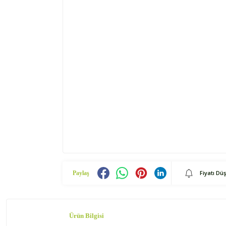
Fiyatı Dü
Paylaş
Ürün Bilgisi