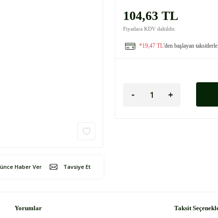
104,63 TL
Fiyatlara KDV dahildir.
*19,47 TL
'den başlayan taksitlerle
şünce Haber Ver
Tavsiye Et
Yorumlar
Taksit Seçenekl