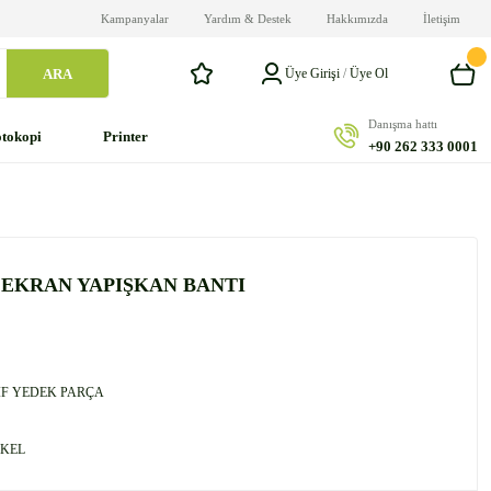
Kampanyalar
Yardım & Destek
Hakkımızda
İletişim
ARA
Üye Girişi
/
Üye Ol
Danışma hattı
tokopi
Printer
+90 262 333 0001
 EKRAN YAPIŞKAN BANTI
F YEDEK PARÇA
KEL