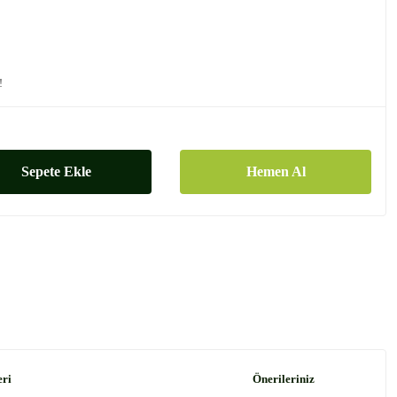
!
Sepete Ekle
Hemen Al
eri
Önerileriniz