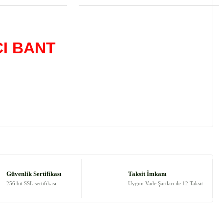
CI BANT
 tarafımıza iletebilirsiniz.
Güvenlik Sertifikası
Taksit İmkanı
256 bit SSL sertifikası
Uygun Vade Şartları ile 12 Taksit