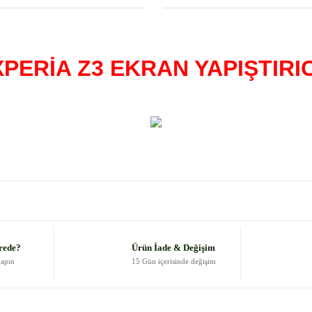
PERİA Z3 EKRAN YAPIŞTIRI
 diğer konularda yetersiz gördüğünüz noktaları öneri formunu kullanarak
Bu ürüne ilk yorumu siz yapın!
Yorum Yaz
rede?
Ürün İade & Değişim
yapın
15 Gün içerisinde değişim