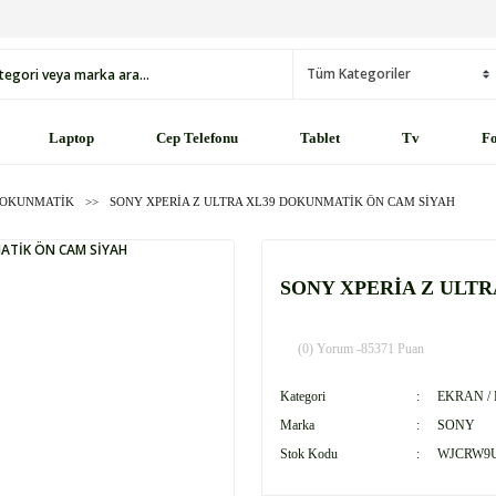
Laptop
Cep Telefonu
Tablet
Tv
Fo
DOKUNMATİK
SONY XPERİA Z ULTRA XL39 DOKUNMATİK ÖN CAM SİYAH
SONY XPERİA Z ULT
(0) Yorum -
85371 Puan
Kategori
EKRAN /
Marka
SONY
Stok Kodu
WJCRW9