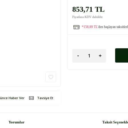
853,71 TL
Fiyatlara KDV dahildir.
*158,89 TL
'den başlayan taksitler
şünce Haber Ver
Tavsiye Et
Yorumlar
Taksit Seçenekl