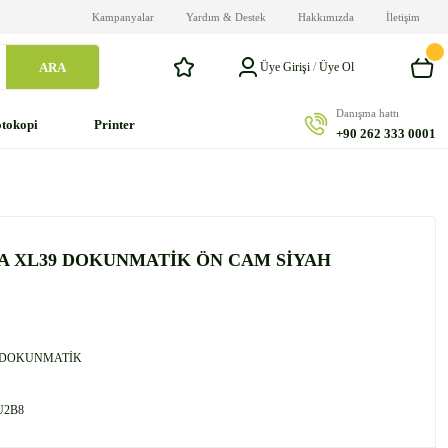
Kampanyalar
Yardım & Destek
Hakkımızda
İletişim
ARA
Üye Girişi
/
Üye Ol
Danışma hattı
tokopi
Printer
+90 262 333 0001
RA XL39 DOKUNMATİK ÖN CAM SİYAH
 DOKUNMATİK
U2B8