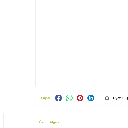
Fiyatı Dü
Paylaş
Ürün Bilgisi