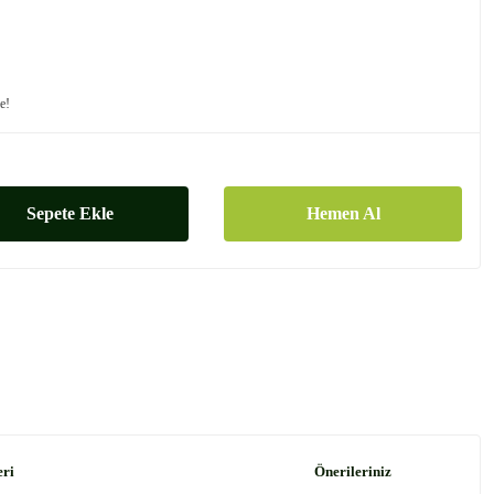
le!
Sepete Ekle
Hemen Al
eri
Önerileriniz