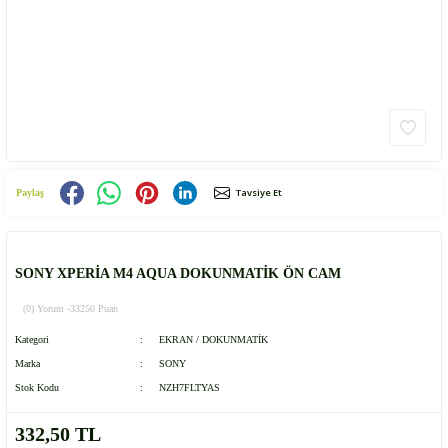
Tavsiye Et
Paylaş
SONY XPERİA M4 AQUA DOKUNMATİK ÖN CAM
(0) Yorum -
33250 Puan
Kategori
EKRAN / DOKUNMATİK
Marka
SONY
Stok Kodu
NZH7FLTYAS
332,50 TL