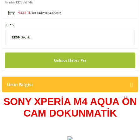
Fiyatlara KDV dahildir.
*61,88 TL
'den başlayan taksitlerle!
RENK
Gelince Haber Ver
Ürün Bilgisi
SONY XPERİA M4 AQUA ÖN
CAM DOKUNMATİK