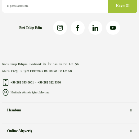
Kayıt Ol
Bizi Takip Edin
Gönder
Gofis Enerji Bilişim Elektronik İth. İhr. San. ve Tic. Ltd. Şti.
GoFiS Enerji Bilişim Elektronik Ith.Ihr.San.Tic.Ltd.Sti.
+90 262 333 0001
-
+90 262 322 3366
Haritada görmek için tıklayınız
Hesabım
Online Alışveriş