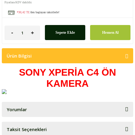
Fiyatlara KDV dahildir.
*30,42 TL
'den başlayan taksitlerle!
Sepete Ekle
Hemen Al
Ürün Bilgisi
SONY XPERİA C4 ÖN
KAMERA
Yorumlar
Taksit Seçenekleri
Bu ürüne ilk yorumu siz yapın!