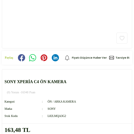
Fiyatı Düşünce Haber Ver
Tavsiye Et
Paylaş
SONY XPERİA C4 ÖN KAMERA
(0) Yorum -
16348 Puan
Kategori
ÖN / ARKA KAMERA
Marka
SONY
Stok Kodu
L82LMQA3G2
163,48 TL