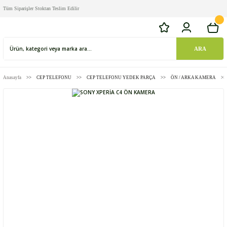
Tüm Siparişler Stoktan Teslim Edilir
ARA
Anasayfa
CEP TELEFONU
CEP TELEFONU YEDEK PARÇA
ÖN / ARKA KAMERA