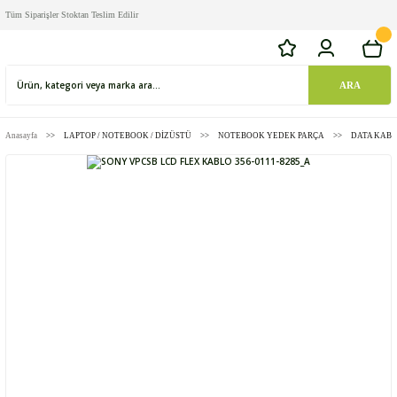
Tüm Siparişler Stoktan Teslim Edilir
ARA
Anasayfa
LAPTOP / NOTEBOOK / DİZÜSTÜ
NOTEBOOK YEDEK PARÇA
DATA KABL