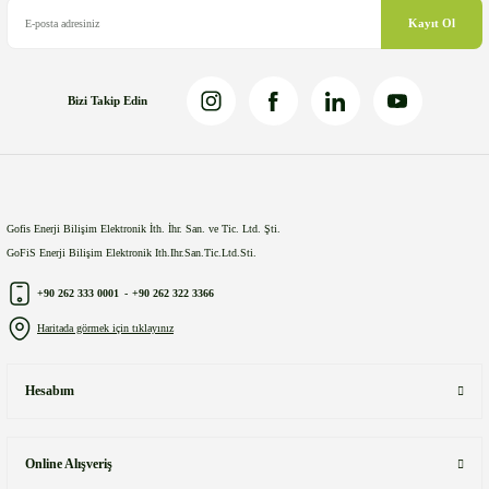
Bu ürüne benzer farklı alternatifler olmalı.
Kayıt Ol
Bizi Takip Edin
Gönder
Gofis Enerji Bilişim Elektronik İth. İhr. San. ve Tic. Ltd. Şti.
GoFiS Enerji Bilişim Elektronik Ith.Ihr.San.Tic.Ltd.Sti.
+90 262 333 0001
-
+90 262 322 3366
Haritada görmek için tıklayınız
Hesabım
Online Alışveriş