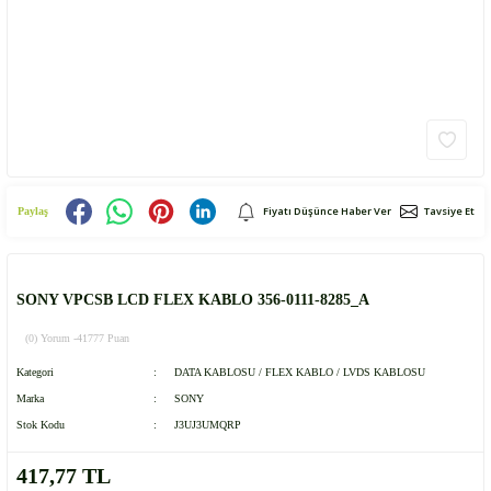
Fiyatı Düşünce Haber Ver
Tavsiye Et
Paylaş
SONY VPCSB LCD FLEX KABLO 356-0111-8285_A
(0) Yorum -
41777 Puan
Kategori
DATA KABLOSU / FLEX KABLO / LVDS KABLOSU
Marka
SONY
Stok Kodu
J3UJ3UMQRP
417,77 TL