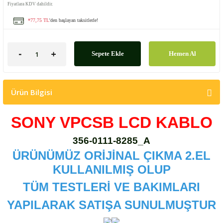
Fiyatlara KDV dahildir.
*77,75 TL
'den başlayan taksitlerle!
Sepete Ekle
Hemen Al
Ürün Bilgisi
SONY VPCSB LCD KABLO
356-0111-8285_A
ÜRÜNÜMÜZ ORİJİNAL ÇIKMA 2.EL
KULLANILMIŞ OLUP
TÜM TESTLERİ VE BAKIMLARI
YAPILARAK SATIŞA SUNULMUŞTUR