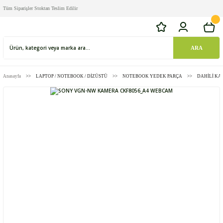
Tüm Siparişler Stoktan Teslim Edilir
ARA
Anasayfa
LAPTOP / NOTEBOOK / DİZÜSTÜ
NOTEBOOK YEDEK PARÇA
DAHİLİ K