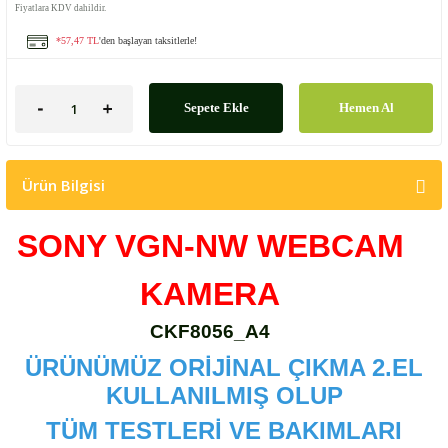
Fiyatlara KDV dahildir.
*57,47 TL
'den başlayan taksitlerle!
Sepete Ekle
Hemen Al
Ürün Bilgisi
SONY VGN-NW WEBCAM
KAMERA
CKF8056_A4
ÜRÜNÜMÜZ ORİJİNAL ÇIKMA 2.EL
KULLANILMIŞ OLUP
TÜM TESTLERİ VE BAKIMLARI