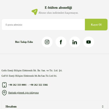
Ürün bilgilerinde hatalar bulunuyor.
E-bülten aboneliği
Ürün fiyatı diğer sitelerden daha pahalı.
Abone olun indirimleri kaçırmayın.
Bu ürüne benzer farklı alternatifler olmalı.
Kayıt Ol
Bizi Takip Edin
Gönder
Gofis Enerji Bilişim Elektronik İth. İhr. San. ve Tic. Ltd. Şti.
GoFiS Enerji Bilişim Elektronik Ith.Ihr.San.Tic.Ltd.Sti.
+90 262 333 0001
-
+90 262 322 3366
Haritada görmek için tıklayınız
Hesabım