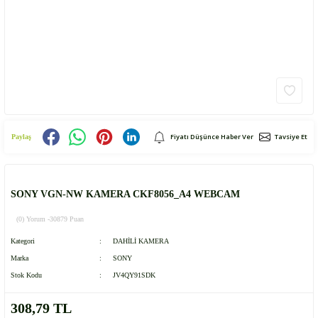
Fiyatı Düşünce Haber Ver
Tavsiye Et
Paylaş
SONY VGN-NW KAMERA CKF8056_A4 WEBCAM
(0) Yorum -
30879 Puan
Kategori
DAHİLİ KAMERA
Marka
SONY
Stok Kodu
JV4QY91SDK
308,79 TL