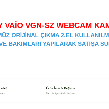
Y VAİO VGN-SZ WEBCAM KA
ÜZ ORİJİNAL ÇIKMA 2.EL KULLANILM
 VE BAKIMLARI YAPILARAK SATIŞA 
 diğer konularda yetersiz gördüğünüz noktaları öneri formunu kullanarak
Bu ürüne ilk yorumu siz yapın!
Yorum Yaz
rede?
Ürün İade & Değişim
yapın
15 Gün içerisinde değişim