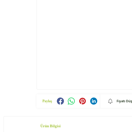
Fiyatı Dü
Paylaş
Ürün Bilgisi