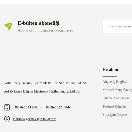
E-bülten aboneliği
Abone olun indirimleri kaçırmayın.
Hesabım
Alışveriş Bilgileri
Gofis Enerji Bilişim Elektronik İth. İhr. San. ve Tic. Ltd. Şti.
Mesafeli Satış Sözle
GoFiS Enerji Bilişim Elektronik Ith.Ihr.San.Tic.Ltd.Sti.
Ödeme Yöntemleri
Teslimat Bilgileri
+90 262 333 0001
-
+90 262 322 3366
Siparişim Nerede
Haritada görmek için tıklayınız