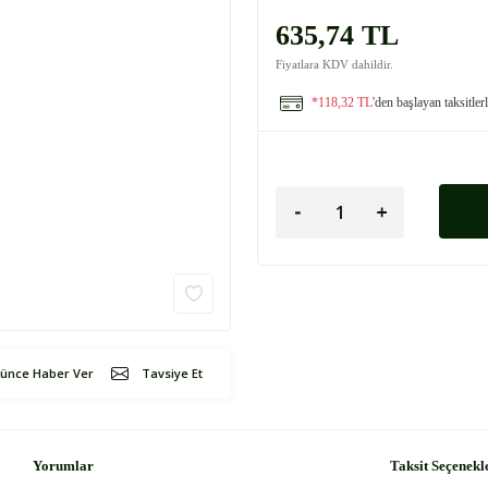
635,74 TL
Fiyatlara KDV dahildir.
*118,32 TL
'den başlayan taksitler
şünce Haber Ver
Tavsiye Et
Yorumlar
Taksit Seçenekl