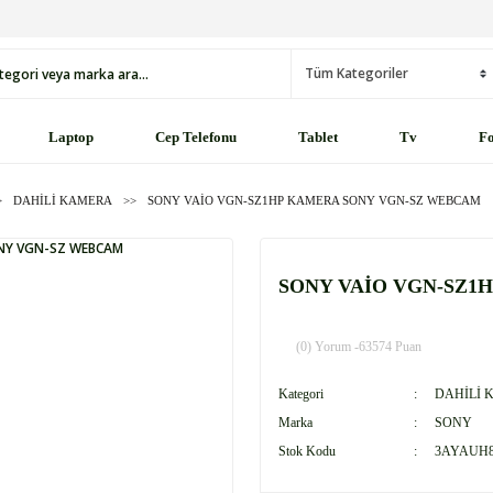
Laptop
Cep Telefonu
Tablet
Tv
Fo
DAHİLİ KAMERA
SONY VAİO VGN-SZ1HP KAMERA SONY VGN-SZ WEBCAM
SONY VAİO VGN-SZ1
(0) Yorum -
63574 Puan
Kategori
DAHİLİ 
Marka
SONY
Stok Kodu
3AYAUH8