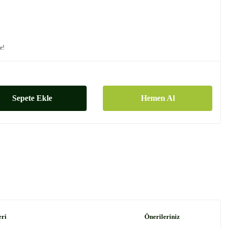
le!
Sepete Ekle
Hemen Al
eri
Önerileriniz