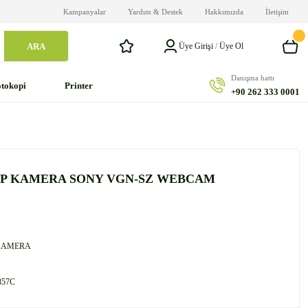
Kampanyalar
Yardım & Destek
Hakkımızda
İletişim
ARA
Üye Girişi
/
Üye Ol
Danışma hattı
tokopi
Printer
+90 262 333 0001
HP KAMERA SONY VGN-SZ WEBCAM
KAMERA
57C