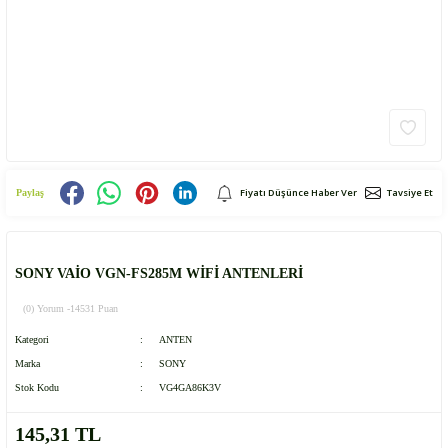
Fiyatı Düşünce Haber Ver
Tavsiye Et
Paylaş
SONY VAİO VGN-FS285M WİFİ ANTENLERİ
(0) Yorum -
14531 Puan
Kategori
ANTEN
Marka
SONY
Stok Kodu
VG4GA86K3V
145,31 TL