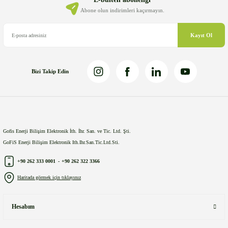
Ürün fiyatı diğer sitelerden daha pahalı.
Abone olun indirimleri kaçırmayın.
Bu ürüne benzer farklı alternatifler olmalı.
Kayıt Ol
Bizi Takip Edin
Gönder
Gofis Enerji Bilişim Elektronik İth. İhr. San. ve Tic. Ltd. Şti.
GoFiS Enerji Bilişim Elektronik Ith.Ihr.San.Tic.Ltd.Sti.
+90 262 333 0001
-
+90 262 322 3366
Haritada görmek için tıklayınız
Hesabım