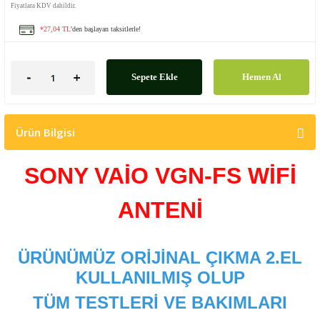
Fiyatlara KDV dahildir.
*27,04 TL
'den başlayan taksitlerle!
Sepete Ekle
Hemen Al
Ürün Bilgisi
SONY VAİO VGN-FS WİFİ
ANTENİ
ÜRÜNÜMÜZ ORİJİNAL ÇIKMA 2.EL
KULLANILMIŞ OLUP
TÜM TESTLERİ VE BAKIMLARI