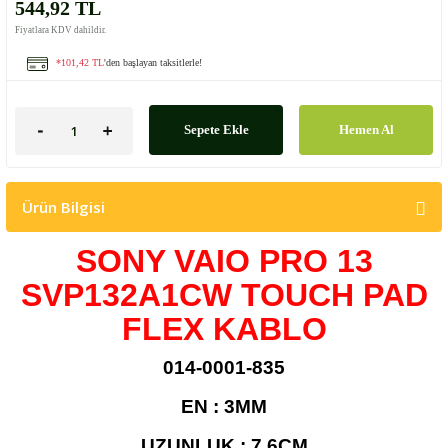
544,92 TL
Fiyatlara KDV dahildir.
*101,42 TL
'den başlayan taksitlerle!
Sepete Ekle
Hemen Al
Ürün Bilgisi
SONY VAIO PRO 13
SVP132A1CW TOUCH PAD
FLEX KABLO
014-0001-835
EN : 3MM
UZUNLUK : 7,6CM