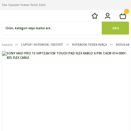
Tüm Siparişler Stoktan Teslim Edilir
ARA
Anasayfa
LAPTOP / NOTEBOOK / DİZÜSTÜ
NOTEBOOK YEDEK PARÇA
DATA KABL