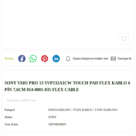
Fiyatı Düşünce Haber Ver
Tavsiye Et
Paylaş
SONY VAIO PRO 13 SVP132A1CW TOUCH PAD FLEX KABLO 6
PİN 7,6CM 014-0001-835 FLEX CABLE
(0) Yorum -
54492 Puan
Kategori
DATA KABLOSU / FLEX KABLO / LVDS KABLOSU
Marka
SONY
Stok Kodu
19976RD8MY