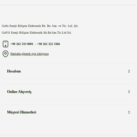
Gönder
Gofis Enerji Bilişim Elektronik İth. İhr. San. ve Tic. Ltd. Şti.
GoFiS Enerji Bilişim Elektronik Ith.Ihr.San.Tic.Ltd.Sti.
+90 262 333 0001
-
+90 262 322 3366
Haritada görmek için tıklayınız
Hesabım
Online Alışveriş
Müşteri Hizmetleri