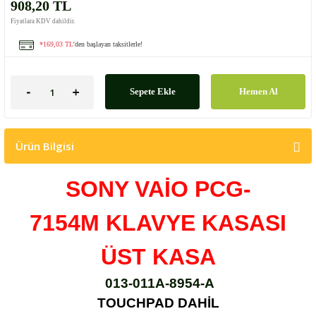
908,20 TL
Fiyatlara KDV dahildir.
*169,03 TL
'den başlayan taksitlerle!
Sepete Ekle
Hemen Al
Ürün Bilgisi
SONY VAİO PCG-
7154M
KLAVYE KASASI
ÜST KASA
013-011A-8954-A
TOUCHPAD DAHİL