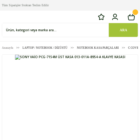
Tüm Siparişler Stoktan Teslim Edilir
ARA
Anasayfa
LAPTOP / NOTEBOOK / DİZÜSTÜ
NOTEBOOK KASA PARÇALARI
C COVER