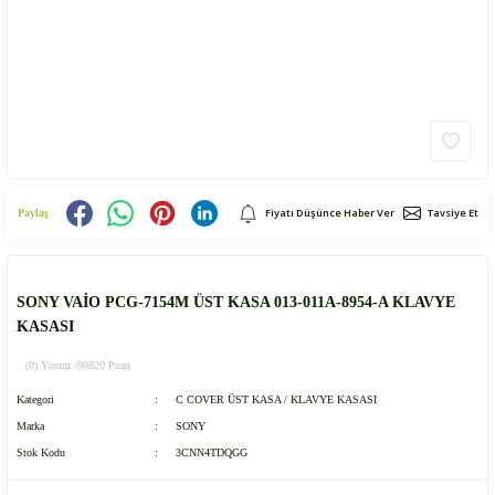
Fiyatı Düşünce Haber Ver
Tavsiye Et
Paylaş
SONY VAİO PCG-7154M ÜST KASA 013-011A-8954-A KLAVYE
KASASI
(0) Yorum -
90820 Puan
Kategori
C COVER ÜST KASA / KLAVYE KASASI
Marka
SONY
Stok Kodu
3CNN4TDQGG