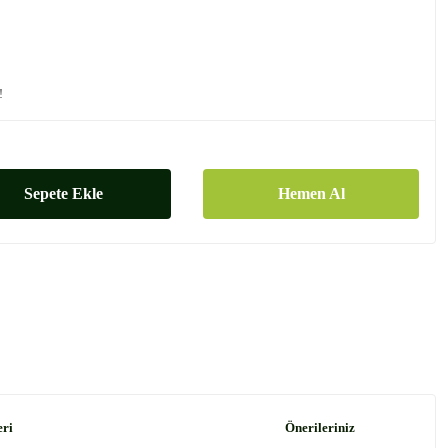
!
Sepete Ekle
Hemen Al
eri
Önerileriniz