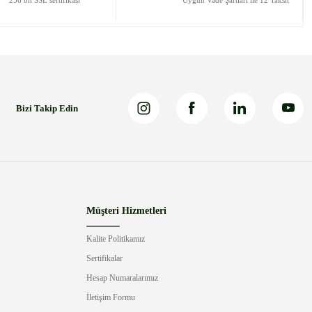
256 bit SSL sertifikası
Uygun Vade Şartları ile 12 Taksit
Bizi Takip Edin
Müşteri Hizmetleri
Kalite Politikamız
Sertifikalar
Hesap Numaralarımız
İletişim Formu