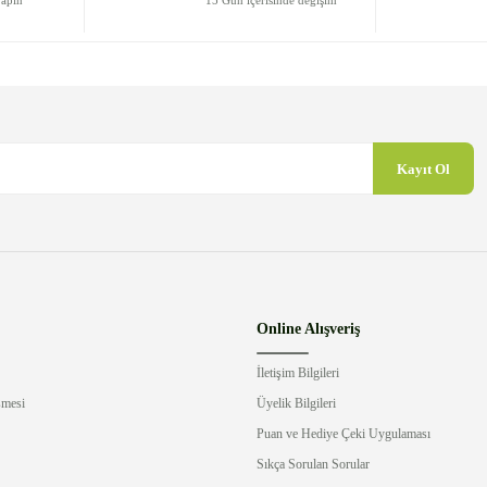
yapın
15 Gün içerisinde değişim
Kayıt Ol
Gönder
Online Alışveriş
İletişim Bilgileri
şmesi
Üyelik Bilgileri
Puan ve Hediye Çeki Uygulaması
Sıkça Sorulan Sorular