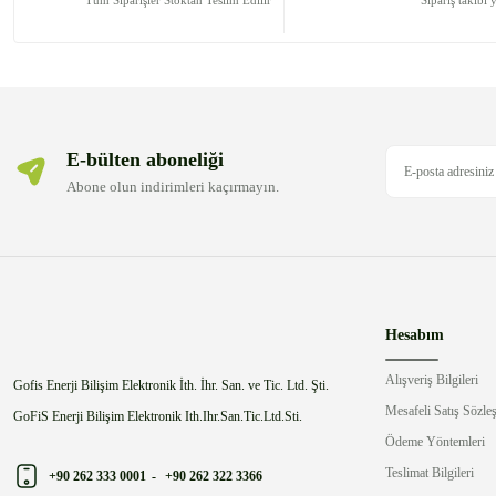
Tüm Siparişler Stoktan Teslim Edilir
Sipariş takibi 
Ürün fiyatı diğer sitelerden daha pahalı.
Bu ürüne benzer farklı alternatifler olmalı.
E-bülten aboneliği
Abone olun indirimleri kaçırmayın.
Hesabım
Alışveriş Bilgileri
Gofis Enerji Bilişim Elektronik İth. İhr. San. ve Tic. Ltd. Şti.
Mesafeli Satış Sözle
GoFiS Enerji Bilişim Elektronik Ith.Ihr.San.Tic.Ltd.Sti.
Ödeme Yöntemleri
Teslimat Bilgileri
+90 262 333 0001
-
+90 262 322 3366