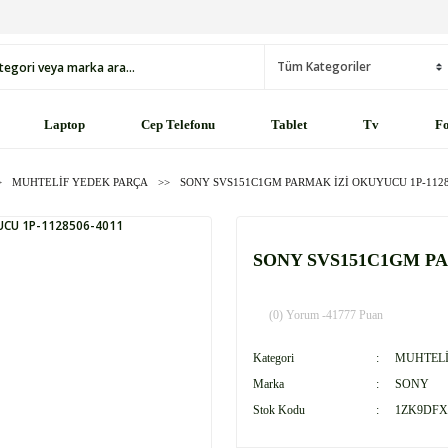
Laptop
Cep Telefonu
Tablet
Tv
Fo
MUHTELİF YEDEK PARÇA
SONY SVS151C1GM PARMAK İZİ OKUYUCU 1P-1128
SONY SVS151C1GM PA
(0) Yorum -
41777 Puan
Kategori
MUHTELİ
Marka
SONY
Stok Kodu
1ZK9DFX