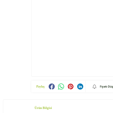
Fiyatı Dü
Paylaş
Ürün Bilgisi