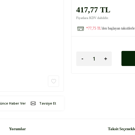
417,77 TL
Fiyatlara KDV dahildir.
*77,75 TL
'den başlayan taksitlerle
şünce Haber Ver
Tavsiye Et
Yorumlar
Taksit Seçenekl