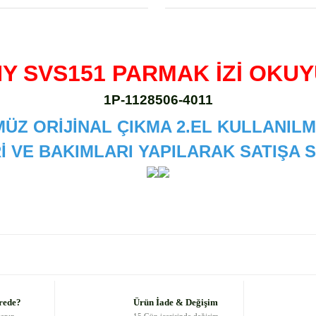
Y SVS151 PARMAK İZİ OKU
1P-1128506-4011
ÜZ ORİJİNAL ÇIKMA 2.EL KULLANILM
İ VE BAKIMLARI YAPILARAK SATIŞA
 diğer konularda yetersiz gördüğünüz noktaları öneri formunu kullanarak
Bu ürüne ilk yorumu siz yapın!
Yorum Yaz
rede?
Ürün İade & Değişim