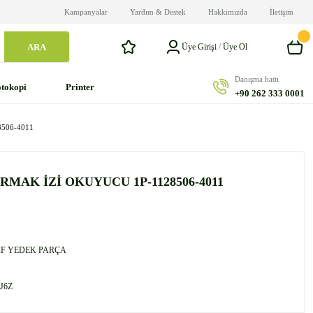
Kampanyalar
Yardım & Destek
Hakkımızda
İletişim
ARA
Üye Girişi
/
Üye Ol
Danışma hattı
tokopi
Printer
+90 262 333 0001
506-4011
RMAK İZİ OKUYUCU 1P-1128506-4011
F YEDEK PARÇA
J6Z