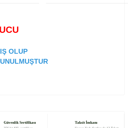
YUCU
IŞ OLUP
 SUNULMUŞTUR
 tarafımıza iletebilirsiniz.
Güvenlik Sertifikası
Taksit İmkanı